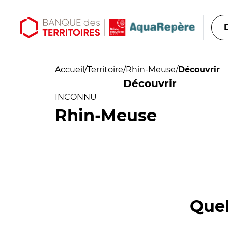
Aller au contenu principal
Aller au menu principal
Accueil
/
Territoire
/
Rhin-Meuse
/
Découvrir
Découvrir
INCONNU
Rhin-Meuse
Quel