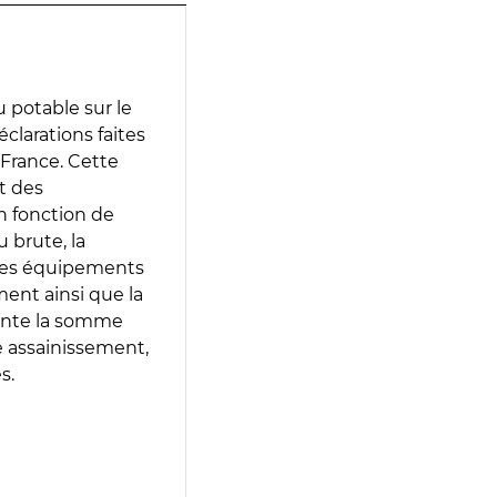
 potable sur le
éclarations faites
 France. Cette
t des
en fonction de
 brute, la
 les équipements
ment ainsi que la
sente la somme
e assainissement,
s.