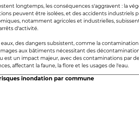
estent longtemps, les conséquences s'aggravent : la vé
tions peuvent être isolées, et des accidents industriels 
omiques, notamment agricoles et industrielles, subissen
rrêts d'activité.
es eaux, des dangers subsistent, comme la contamination
mmages aux bâtiments nécessitant des décontaminations
eau est un impact majeur, avec des contaminations par d
es, affectant la faune, la flore et les usages de l'eau.
 risques inondation par commune