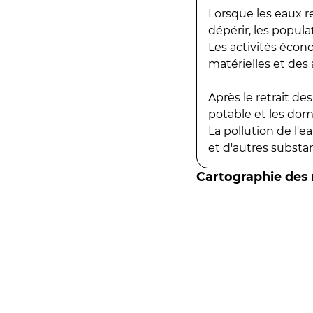
Lorsque les eaux r
dépérir, les popula
Les activités écon
matérielles et des a
Après le retrait d
potable et les do
La pollution de l'
et d'autres substanc
Cartographie des