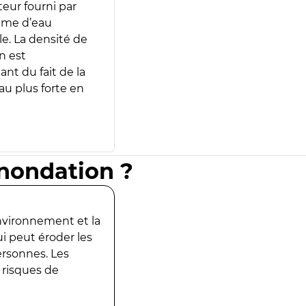
teur fourni par
lume d’eau
e. La densité de
n est
ant du fait de la
u plus forte en
inondation ?
environnement et la
ui peut éroder les
ersonnes. Les
 risques de