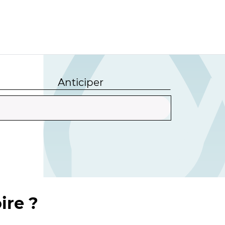
Anticiper
ire ?