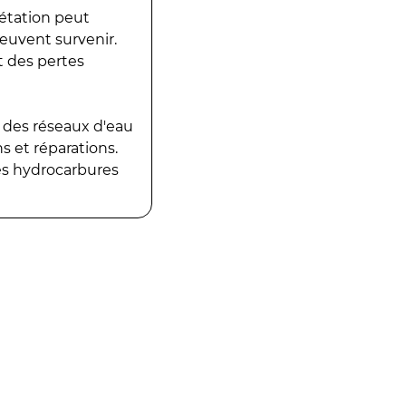
gétation peut
peuvent survenir.
t des pertes
 des réseaux d'eau
 et réparations.
es hydrocarbures