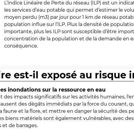
L’Indice Linéaire de Perte du réseau (ILP) est un indica
les services d’eau potable qui permet d’estimer le vo
moyen perdu (m3) par jour pour 1 km de réseau potabl
population influe sur l’ILP. Plus la densité de populatio
importante, plus les ILP sont susceptible d’être import
concentration de la population et de la demande en ea
conséquence.
ire est-il exposé au risque 
s inondations sur la ressource en eau
 des impacts significatifs sur les activités humaines, l'
 causent des dégâts immédiats par la force du courant, q
 faune et la flore, et mettre en danger la sécurité des p
 les biens matériels sont également vulnérables, avec des
 et de barrages.