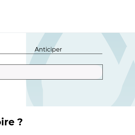
Anticiper
ire ?