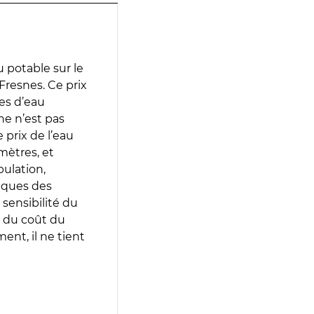
 potable sur le
 Fresnes. Ce prix
ces d’eau
e n’est pas
prix de l’eau
amètres, et
pulation,
iques des
 sensibilité du
 du coût du
ent, il ne tient