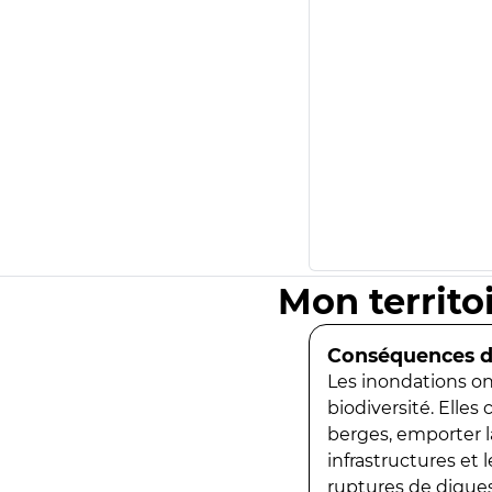
Mon territo
Conséquences de
Les inondations ont
biodiversité. Elles
berges, emporter la
infrastructures et
ruptures de digues