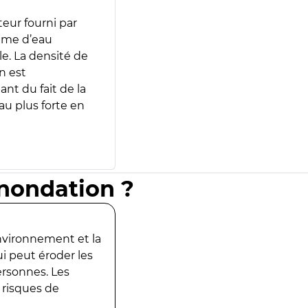
teur fourni par
lume d’eau
e. La densité de
n est
ant du fait de la
u plus forte en
inondation ?
environnement et la
ui peut éroder les
ersonnes. Les
 risques de