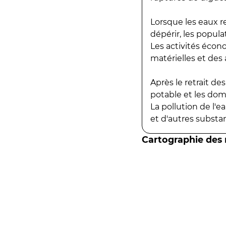
Lorsque les eaux r
dépérir, les popula
Les activités écon
matérielles et des a
Après le retrait d
potable et les do
La pollution de l'
et d'autres substanc
Cartographie des