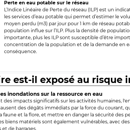
Perte en eau potable sur le réseau
L’Indice Linéaire de Perte du réseau (ILP) est un indica
les services d’eau potable qui permet d’estimer le vo
moyen perdu (m3) par jour pour 1 km de réseau potabl
population influe sur l’ILP. Plus la densité de populatio
importante, plus les ILP sont susceptible d’être import
concentration de la population et de la demande en ea
conséquence.
ire est-il exposé au risque 
s inondations sur la ressource en eau
 des impacts significatifs sur les activités humaines, l'
 causent des dégâts immédiats par la force du courant, q
 faune et la flore, et mettre en danger la sécurité des p
 les biens matériels sont également vulnérables, avec des
 et de barrages.