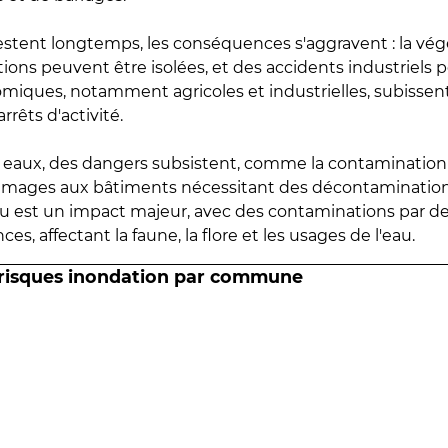
estent longtemps, les conséquences s'aggravent : la vé
tions peuvent être isolées, et des accidents industriels 
omiques, notamment agricoles et industrielles, subissen
rrêts d'activité.
es eaux, des dangers subsistent, comme la contamination
mmages aux bâtiments nécessitant des décontaminations
eau est un impact majeur, avec des contaminations par d
es, affectant la faune, la flore et les usages de l'eau.
 risques inondation par commune