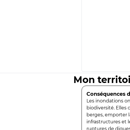
Mon territo
Conséquences de
Les inondations ont
biodiversité. Elles
berges, emporter la
infrastructures et
ruptures de digues