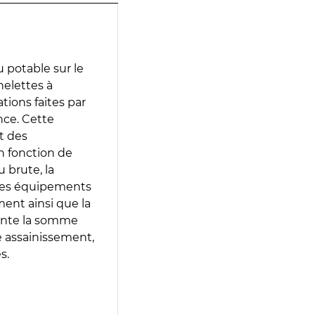
 potable sur le
helettes à
ations faites par
nce. Cette
t des
en fonction de
 brute, la
 les équipements
ment ainsi que la
sente la somme
e assainissement,
s.