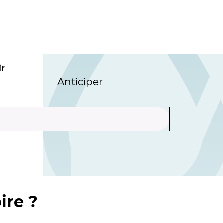
ir
Anticiper
ire ?