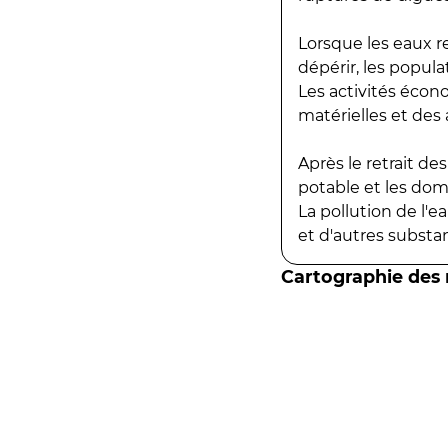
Lorsque les eaux r
dépérir, les popula
Les activités écon
matérielles et des a
Après le retrait d
potable et les do
La pollution de l'
et d'autres substanc
Cartographie des