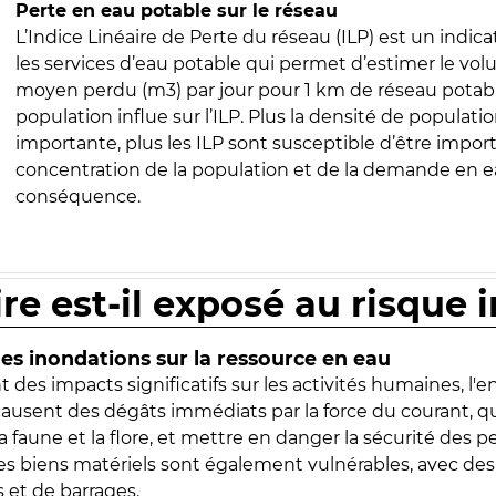
Perte en eau potable sur le réseau
L’Indice Linéaire de Perte du réseau (ILP) est un indica
les services d’eau potable qui permet d’estimer le vo
moyen perdu (m3) par jour pour 1 km de réseau potabl
population influe sur l’ILP. Plus la densité de populatio
importante, plus les ILP sont susceptible d’être import
concentration de la population et de la demande en ea
conséquence.
ire est-il exposé au risque 
s inondations sur la ressource en eau
 des impacts significatifs sur les activités humaines, l'
 causent des dégâts immédiats par la force du courant, q
 faune et la flore, et mettre en danger la sécurité des p
 les biens matériels sont également vulnérables, avec des
 et de barrages.