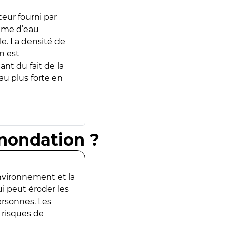
teur fourni par
lume d’eau
e. La densité de
n est
ant du fait de la
u plus forte en
inondation ?
environnement et la
ui peut éroder les
ersonnes. Les
 risques de