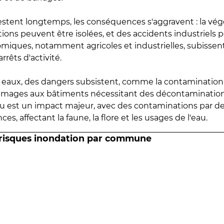
estent longtemps, les conséquences s'aggravent : la vé
tions peuvent être isolées, et des accidents industriels 
omiques, notamment agricoles et industrielles, subissen
rrêts d'activité.
es eaux, des dangers subsistent, comme la contamination
mmages aux bâtiments nécessitant des décontaminations
eau est un impact majeur, avec des contaminations par d
es, affectant la faune, la flore et les usages de l'eau.
 risques inondation par commune