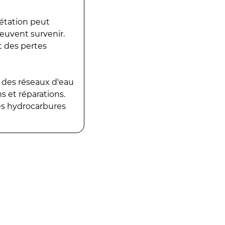
gétation peut
peuvent survenir.
t des pertes
 des réseaux d'eau
 et réparations.
es hydrocarbures