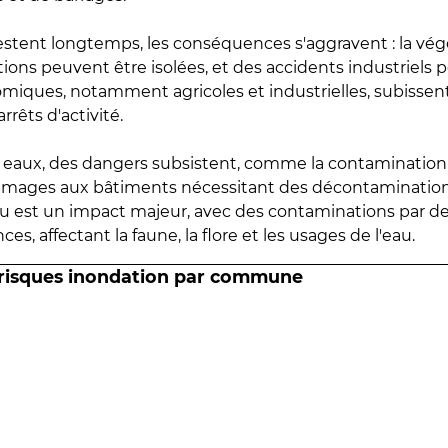
estent longtemps, les conséquences s'aggravent : la vé
tions peuvent être isolées, et des accidents industriels 
omiques, notamment agricoles et industrielles, subissen
rrêts d'activité.
es eaux, des dangers subsistent, comme la contamination
mmages aux bâtiments nécessitant des décontaminations
eau est un impact majeur, avec des contaminations par d
es, affectant la faune, la flore et les usages de l'eau.
 risques inondation par commune