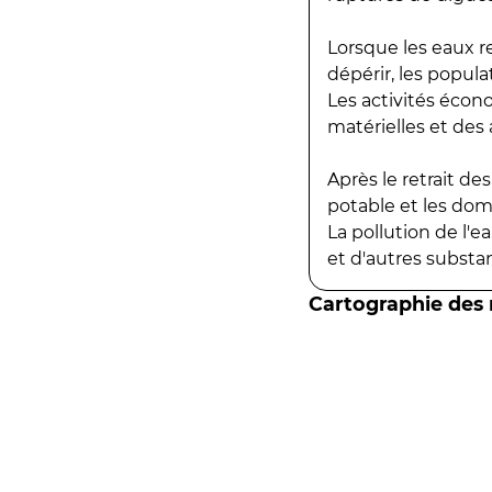
Lorsque les eaux r
dépérir, les popula
Les activités écon
matérielles et des a
Après le retrait d
potable et les do
La pollution de l'
et d'autres substanc
Cartographie des