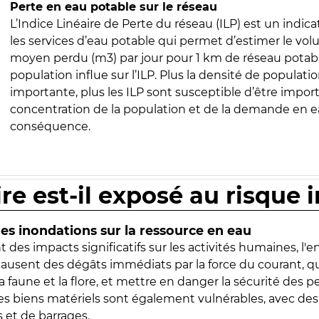
Perte en eau potable sur le réseau
L’Indice Linéaire de Perte du réseau (ILP) est un indica
les services d’eau potable qui permet d’estimer le vo
moyen perdu (m3) par jour pour 1 km de réseau potabl
population influe sur l’ILP. Plus la densité de populatio
importante, plus les ILP sont susceptible d’être import
concentration de la population et de la demande en ea
conséquence.
ire est-il exposé au risque 
s inondations sur la ressource en eau
 des impacts significatifs sur les activités humaines, l'
 causent des dégâts immédiats par la force du courant, q
 faune et la flore, et mettre en danger la sécurité des p
 les biens matériels sont également vulnérables, avec des
 et de barrages.