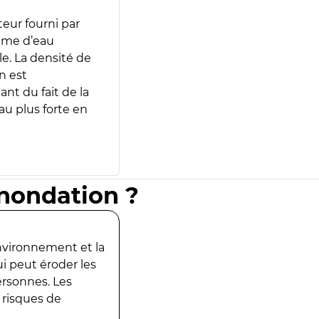
teur fourni par
lume d’eau
e. La densité de
n est
ant du fait de la
u plus forte en
inondation ?
environnement et la
ui peut éroder les
ersonnes. Les
 risques de