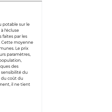
 potable sur le
à l'écluse
 faites par les
e. Cette moyenne
munes. Le prix
eurs paramètres,
population,
iques des
 sensibilité du
 du coût du
ent, il ne tient