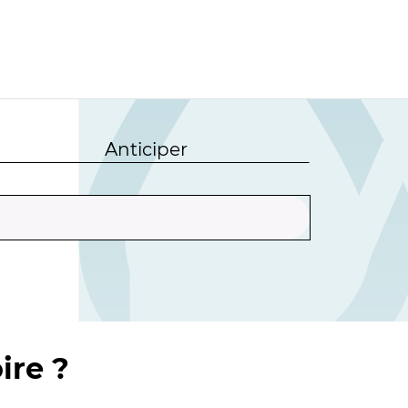
Anticiper
ire ?