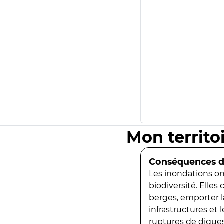
Mon territo
Conséquences de
Les inondations ont
biodiversité. Elles
berges, emporter la
infrastructures et
ruptures de digues