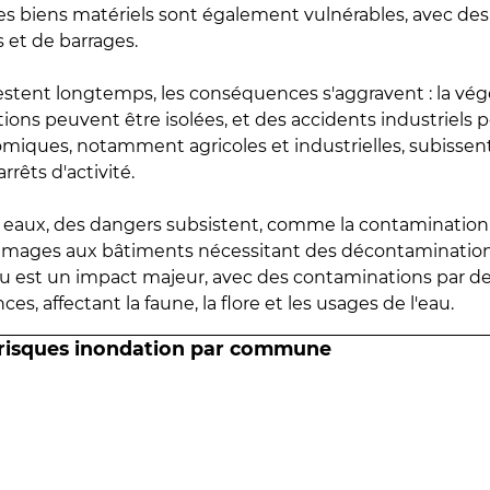
 les biens matériels sont également vulnérables, avec des
 et de barrages.
estent longtemps, les conséquences s'aggravent : la vé
tions peuvent être isolées, et des accidents industriels 
omiques, notamment agricoles et industrielles, subissen
rrêts d'activité.
es eaux, des dangers subsistent, comme la contamination
mmages aux bâtiments nécessitant des décontaminations
eau est un impact majeur, avec des contaminations par d
es, affectant la faune, la flore et les usages de l'eau.
 risques inondation par commune