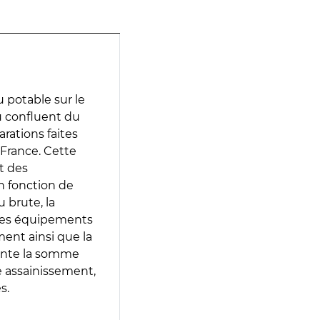
 potable sur le
au confluent du
arations faites
 France. Cette
t des
en fonction de
 brute, la
 les équipements
ment ainsi que la
sente la somme
e assainissement,
s.