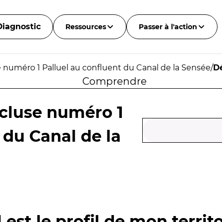
Diagnostic
Ressources
Passer à l'action
e numéro 1 Palluel au confluent du Canal de la Sensée
/
D
Comprendre
écluse numéro 1
 du Canal de la
 est le profil de mon territo