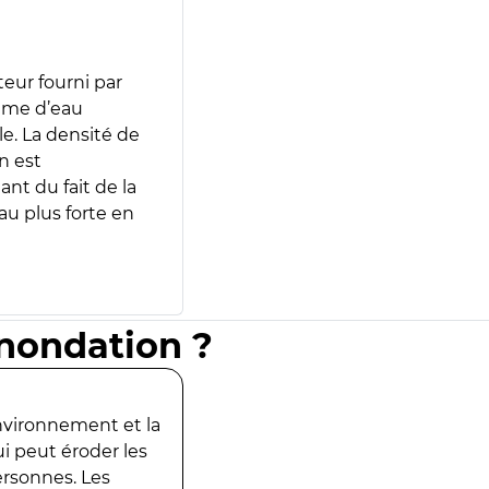
teur fourni par
lume d’eau
e. La densité de
n est
ant du fait de la
u plus forte en
inondation ?
environnement et la
ui peut éroder les
ersonnes. Les