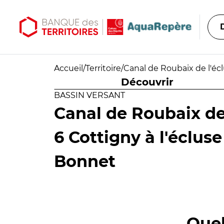
Aller au contenu principal
Aller au menu principal
Accueil
/
Territoire
/
Canal de Roubaix de l'éc
Découvrir
BASSIN VERSANT
Canal de Roubaix de
6 Cottigny à l'éclus
Bonnet
Quel