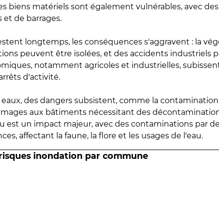
 les biens matériels sont également vulnérables, avec des
 et de barrages.
estent longtemps, les conséquences s'aggravent : la vé
tions peuvent être isolées, et des accidents industriels 
omiques, notamment agricoles et industrielles, subissen
rrêts d'activité.
es eaux, des dangers subsistent, comme la contamination
mmages aux bâtiments nécessitant des décontaminations
eau est un impact majeur, avec des contaminations par d
es, affectant la faune, la flore et les usages de l'eau.
 risques inondation par commune