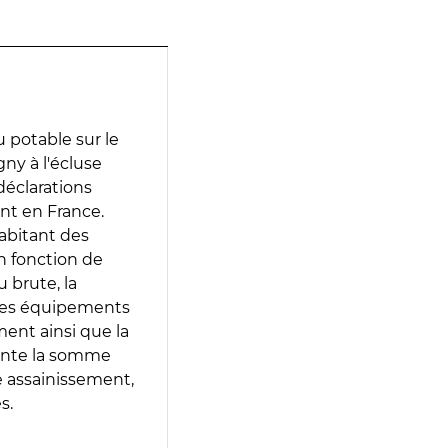
 potable sur le
ny à l'écluse
déclarations
ent en France.
abitant des
en fonction de
 brute, la
 les équipements
ment ainsi que la
sente la somme
e assainissement,
s.