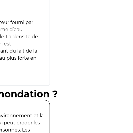
teur fourni par
lume d’eau
e. La densité de
n est
ant du fait de la
u plus forte en
inondation ?
environnement et la
ui peut éroder les
ersonnes. Les