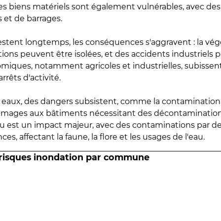
 les biens matériels sont également vulnérables, avec des
 et de barrages.
estent longtemps, les conséquences s'aggravent : la vé
tions peuvent être isolées, et des accidents industriels 
omiques, notamment agricoles et industrielles, subissen
rrêts d'activité.
es eaux, des dangers subsistent, comme la contamination
mmages aux bâtiments nécessitant des décontaminations
eau est un impact majeur, avec des contaminations par d
es, affectant la faune, la flore et les usages de l'eau.
 risques inondation par commune