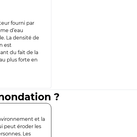
teur fourni par
lume d’eau
e. La densité de
n est
ant du fait de la
u plus forte en
inondation ?
environnement et la
ui peut éroder les
ersonnes. Les