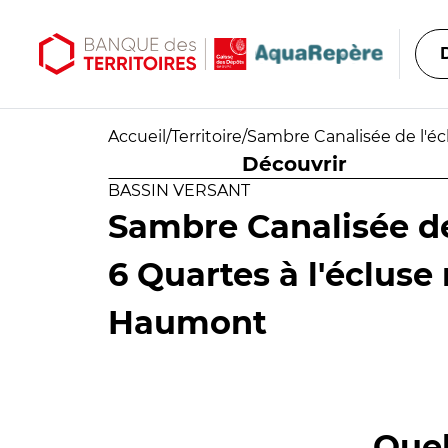
Aller au contenu principal
Aller au menu principal
Accueil
/
Territoire
/
Sambre Canalisée de l'é
Découvrir
BASSIN VERSANT
Sambre Canalisée d
6 Quartes à l'éclus
Haumont
Quel