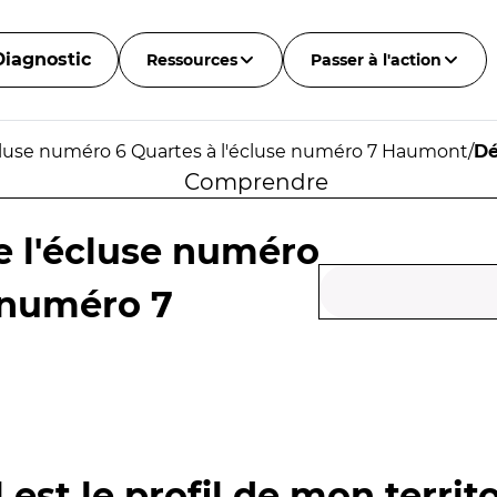
Diagnostic
Ressources
Passer à l'action
cluse numéro 6 Quartes à l'écluse numéro 7 Haumont
/
Dé
Comprendre
e l'écluse numéro
e numéro 7
 est le profil de mon territo