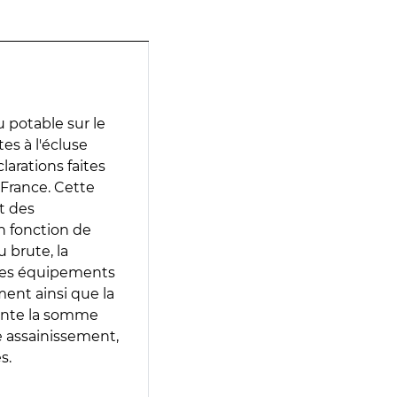
 potable sur le
es à l'écluse
larations faites
 France. Cette
t des
en fonction de
 brute, la
 les équipements
ment ainsi que la
sente la somme
e assainissement,
s.