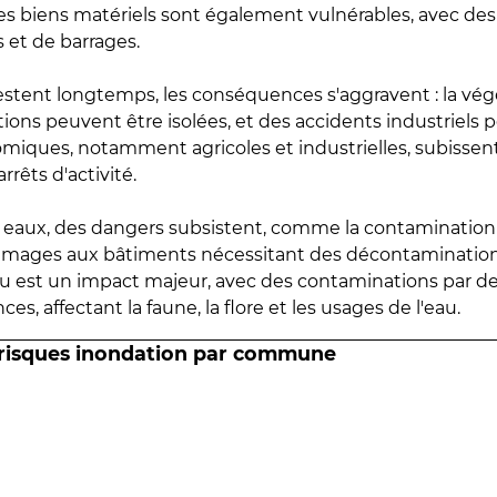
 les biens matériels sont également vulnérables, avec des
 et de barrages.
estent longtemps, les conséquences s'aggravent : la vé
tions peuvent être isolées, et des accidents industriels 
omiques, notamment agricoles et industrielles, subissen
rrêts d'activité.
es eaux, des dangers subsistent, comme la contamination
mmages aux bâtiments nécessitant des décontaminations
eau est un impact majeur, avec des contaminations par d
es, affectant la faune, la flore et les usages de l'eau.
 risques inondation par commune