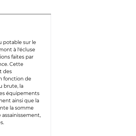
 potable sur le
mont à l'écluse
ions faites par
nce. Cette
t des
en fonction de
 brute, la
 les équipements
ment ainsi que la
sente la somme
e assainissement,
s.