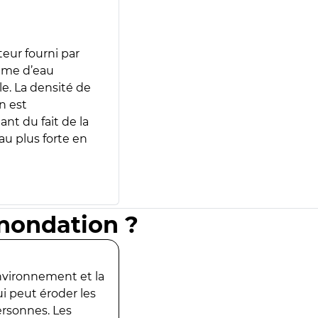
teur fourni par
lume d’eau
e. La densité de
n est
ant du fait de la
u plus forte en
inondation ?
environnement et la
ui peut éroder les
ersonnes. Les