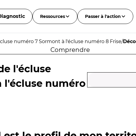
Diagnostic
Ressources
Passer à l'action
cluse numéro 7 Sormont à l'écluse numéro 8 Frise
/
Déco
Comprendre
e l'écluse
 l'écluse numéro
 est le profil de mon territo