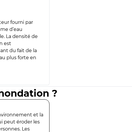
teur fourni par
lume d’eau
e. La densité de
n est
ant du fait de la
u plus forte en
inondation ?
environnement et la
ui peut éroder les
ersonnes. Les