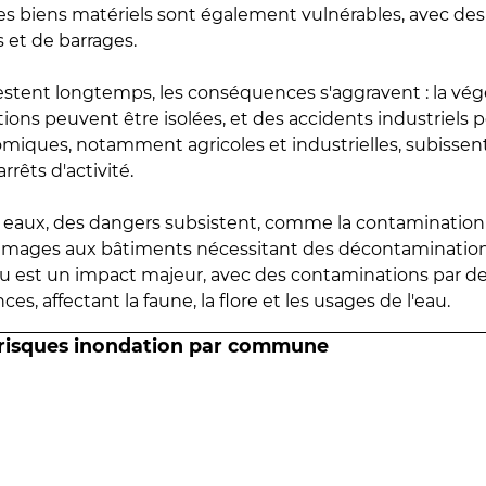
 les biens matériels sont également vulnérables, avec des
 et de barrages.
estent longtemps, les conséquences s'aggravent : la vé
tions peuvent être isolées, et des accidents industriels 
omiques, notamment agricoles et industrielles, subissen
rrêts d'activité.
es eaux, des dangers subsistent, comme la contamination
mmages aux bâtiments nécessitant des décontaminations
eau est un impact majeur, avec des contaminations par d
es, affectant la faune, la flore et les usages de l'eau.
 risques inondation par commune