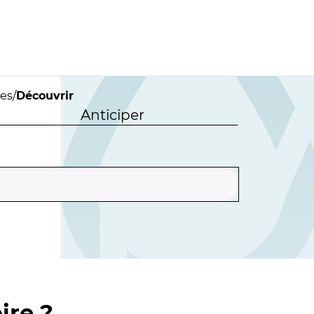
ies
/
Découvrir
Anticiper
ire ?