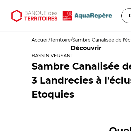
Aller au contenu principal
Aller au menu principal
Accueil
/
Territoire
/
Sambre Canalisée de l'éc
Découvrir
BASSIN VERSANT
Sambre Canalisée d
3 Landrecies à l'écl
Etoquies
Quel