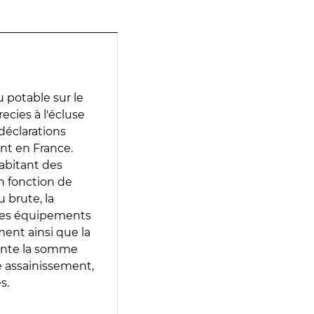
 potable sur le
ecies à l'écluse
 déclarations
ent en France.
abitant des
en fonction de
 brute, la
 les équipements
ment ainsi que la
sente la somme
e assainissement,
s.