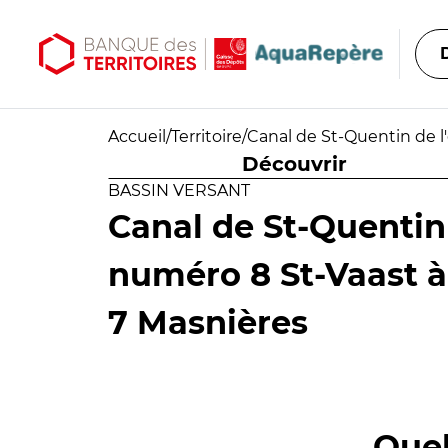
Aller au contenu principal
Aller au menu principal
Accueil
/
Territoire
/
Canal de St-Quentin de l
Découvrir
BASSIN VERSANT
Canal de St-Quentin 
numéro 8 St-Vaast à
7 Masnières
Quel