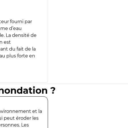
teur fourni par
lume d’eau
e. La densité de
n est
ant du fait de la
u plus forte en
inondation ?
environnement et la
ui peut éroder les
ersonnes. Les