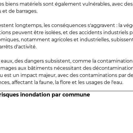
 les biens matériels sont également vulnérables, avec des
 et de barrages.
estent longtemps, les conséquences s'aggravent : la vé
tions peuvent être isolées, et des accidents industriels 
omiques, notamment agricoles et industrielles, subissen
rrêts d'activité.
es eaux, des dangers subsistent, comme la contamination
mmages aux bâtiments nécessitant des décontaminations
eau est un impact majeur, avec des contaminations par d
es, affectant la faune, la flore et les usages de l'eau.
 risques inondation par commune