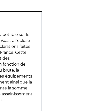
 potable sur le
Vaast à l'écluse
larations faites
 France. Cette
t des
en fonction de
 brute, la
 les équipements
ment ainsi que la
sente la somme
e assainissement,
s.