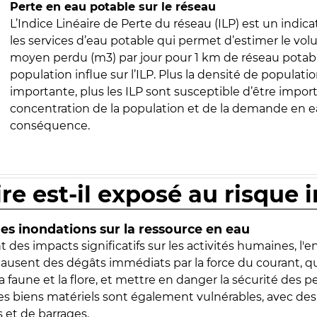
Perte en eau potable sur le réseau
L’Indice Linéaire de Perte du réseau (ILP) est un indica
les services d’eau potable qui permet d’estimer le vo
moyen perdu (m3) par jour pour 1 km de réseau potabl
population influe sur l’ILP. Plus la densité de populatio
importante, plus les ILP sont susceptible d’être import
concentration de la population et de la demande en ea
conséquence.
ire est-il exposé au risque 
s inondations sur la ressource en eau
 des impacts significatifs sur les activités humaines, l'
 causent des dégâts immédiats par la force du courant, q
 faune et la flore, et mettre en danger la sécurité des p
 les biens matériels sont également vulnérables, avec des
 et de barrages.