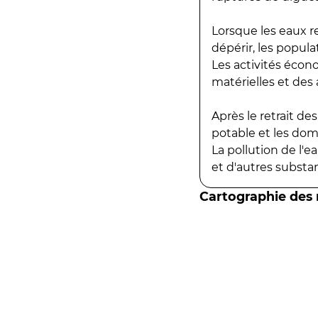
Lorsque les eaux r
dépérir, les popula
Les activités écon
matérielles et des a
Après le retrait d
potable et les do
La pollution de l'
et d'autres substanc
Cartographie des