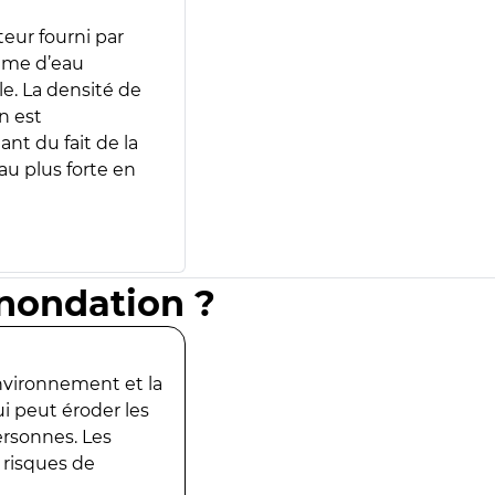
teur fourni par
lume d’eau
e. La densité de
n est
ant du fait de la
u plus forte en
inondation ?
environnement et la
ui peut éroder les
ersonnes. Les
 risques de