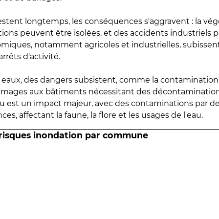
estent longtemps, les conséquences s'aggravent : la vé
tions peuvent être isolées, et des accidents industriels 
omiques, notamment agricoles et industrielles, subissen
rrêts d'activité.
es eaux, des dangers subsistent, comme la contamination
mmages aux bâtiments nécessitant des décontaminations
eau est un impact majeur, avec des contaminations par d
es, affectant la faune, la flore et les usages de l'eau.
 risques inondation par commune