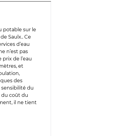
 potable sur le
de Saulx.. Ce
services d’eau
e n’est pas
prix de l’eau
amètres, et
pulation,
iques des
 sensibilité du
 du coût du
ent, il ne tient