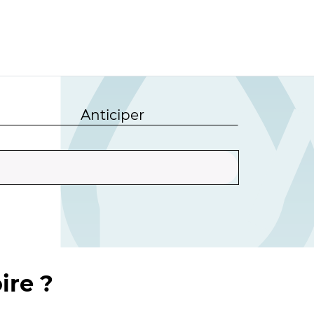
Anticiper
ire ?