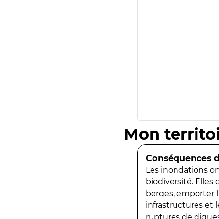
Mon territo
Conséquences de
Les inondations ont
biodiversité. Elles
berges, emporter la
infrastructures et
ruptures de digues