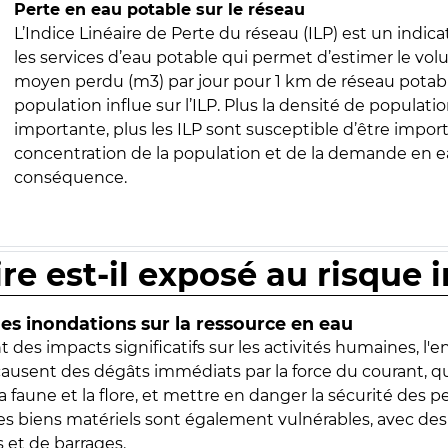
Perte en eau potable sur le réseau
L’Indice Linéaire de Perte du réseau (ILP) est un indica
les services d’eau potable qui permet d’estimer le vo
moyen perdu (m3) par jour pour 1 km de réseau potabl
population influe sur l’ILP. Plus la densité de populatio
importante, plus les ILP sont susceptible d’être import
concentration de la population et de la demande en ea
conséquence.
ire est-il exposé au risque 
s inondations sur la ressource en eau
 des impacts significatifs sur les activités humaines, l'
 causent des dégâts immédiats par la force du courant, q
 faune et la flore, et mettre en danger la sécurité des p
 les biens matériels sont également vulnérables, avec des
 et de barrages.