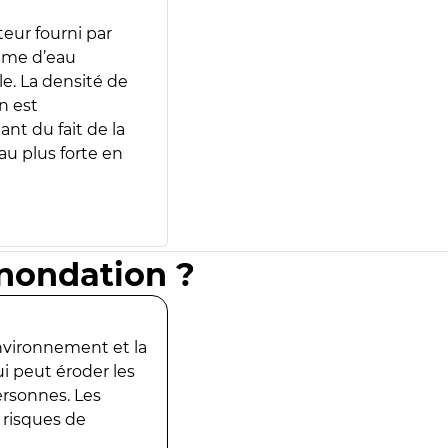
teur fourni par
lume d’eau
e. La densité de
n est
ant du fait de la
u plus forte en
inondation ?
environnement et la
ui peut éroder les
ersonnes. Les
 risques de