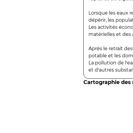
Lorsque les eaux r
dépérir, les popula
Les activités écon
matérielles et des a
Après le retrait d
potable et les do
La pollution de l'
et d'autres substanc
Cartographie des