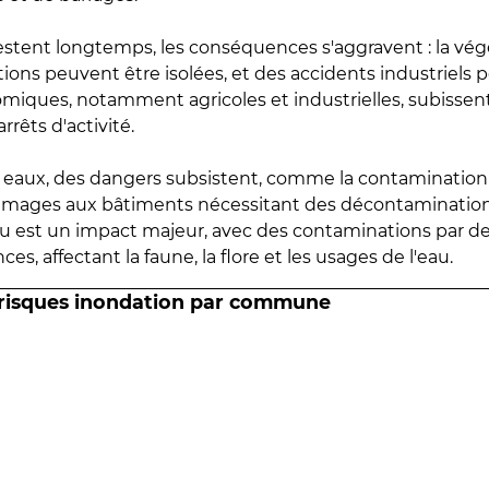
estent longtemps, les conséquences s'aggravent : la vé
tions peuvent être isolées, et des accidents industriels 
omiques, notamment agricoles et industrielles, subissen
rrêts d'activité.
es eaux, des dangers subsistent, comme la contamination
mmages aux bâtiments nécessitant des décontaminations
eau est un impact majeur, avec des contaminations par d
es, affectant la faune, la flore et les usages de l'eau.
 risques inondation par commune