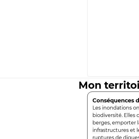
Mon territo
Conséquences de
Les inondations ont
biodiversité. Elles
berges, emporter la
infrastructures et
ruptures de digues