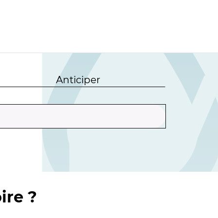
Anticiper
ire ?