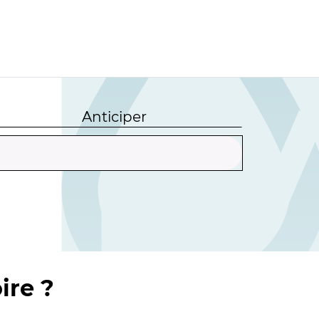
Anticiper
ire ?