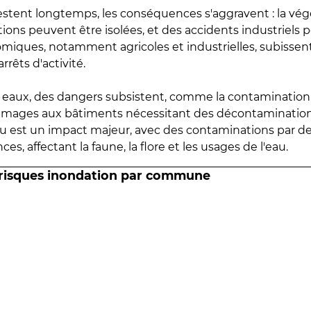
estent longtemps, les conséquences s'aggravent : la vé
tions peuvent être isolées, et des accidents industriels 
omiques, notamment agricoles et industrielles, subissen
rrêts d'activité.
es eaux, des dangers subsistent, comme la contamination
mmages aux bâtiments nécessitant des décontaminations
eau est un impact majeur, avec des contaminations par d
es, affectant la faune, la flore et les usages de l'eau.
 risques inondation par commune