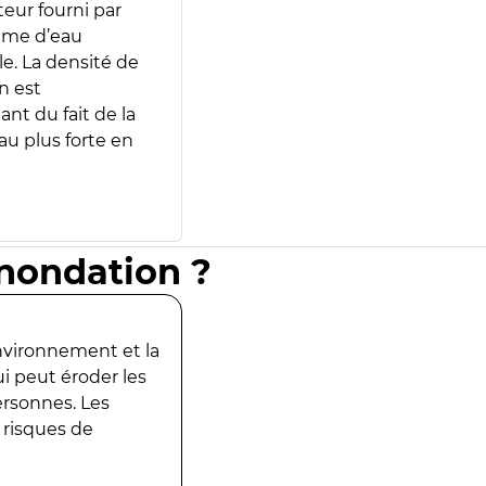
teur fourni par
lume d’eau
e. La densité de
n est
ant du fait de la
u plus forte en
inondation ?
environnement et la
ui peut éroder les
ersonnes. Les
 risques de