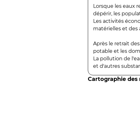
Lorsque les eaux r
dépérir, les popula
Les activités écon
matérielles et des a
Après le retrait d
potable et les do
La pollution de l'
et d'autres substanc
Cartographie des