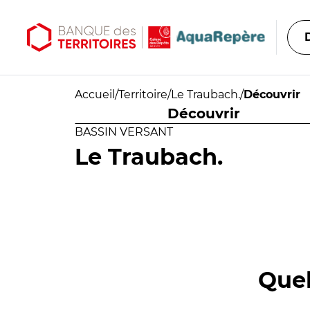
Aller au contenu principal
Aller au menu principal
Accueil
/
Territoire
/
Le Traubach.
/
Découvrir
Découvrir
BASSIN VERSANT
Le Traubach.
Quel