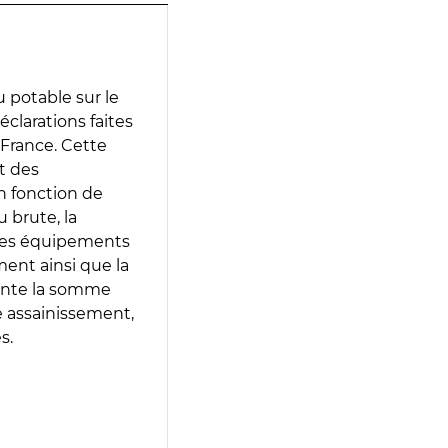
 potable sur le
déclarations faites
 France. Cette
t des
en fonction de
 brute, la
 les équipements
ment ainsi que la
sente la somme
e assainissement,
s.