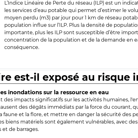
L’Indice Linéaire de Perte du réseau (ILP) est un indica
les services d’eau potable qui permet d’estimer le vo
moyen perdu (m3) par jour pour 1 km de réseau potabl
population influe sur l’ILP. Plus la densité de populatio
importante, plus les ILP sont susceptible d’être import
concentration de la population et de la demande en ea
conséquence.
ire est-il exposé au risque 
s inondations sur la ressource en eau
 des impacts significatifs sur les activités humaines, l'
 causent des dégâts immédiats par la force du courant, q
 faune et la flore, et mettre en danger la sécurité des p
 les biens matériels sont également vulnérables, avec des
 et de barrages.