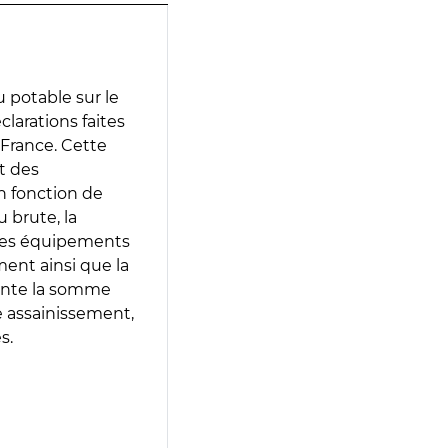
 potable sur le
clarations faites
 France. Cette
t des
en fonction de
 brute, la
 les équipements
ment ainsi que la
sente la somme
e assainissement,
s.