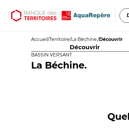
Aller au contenu principal
Aller au menu principal
Accueil
/
Territoire
/
La Béchine.
/
Découvrir
Découvrir
BASSIN VERSANT
La Béchine.
Quel