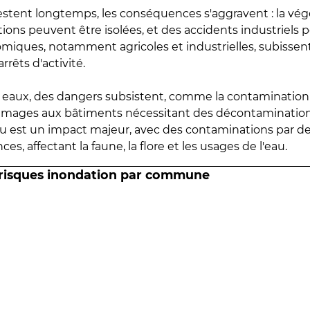
estent longtemps, les conséquences s'aggravent : la vé
tions peuvent être isolées, et des accidents industriels 
omiques, notamment agricoles et industrielles, subissen
rrêts d'activité.
es eaux, des dangers subsistent, comme la contamination
mmages aux bâtiments nécessitant des décontaminations
eau est un impact majeur, avec des contaminations par d
es, affectant la faune, la flore et les usages de l'eau.
 risques inondation par commune