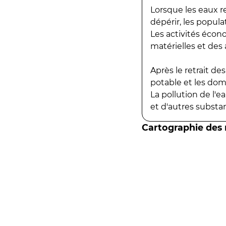
Lorsque les eaux r
dépérir, les popula
Les activités écon
matérielles et des a
Après le retrait d
potable et les do
La pollution de l'
et d'autres substanc
Cartographie des