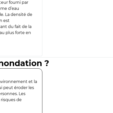
teur fourni par
lume d’eau
e. La densité de
n est
ant du fait de la
u plus forte en
inondation ?
environnement et la
ui peut éroder les
ersonnes. Les
 risques de