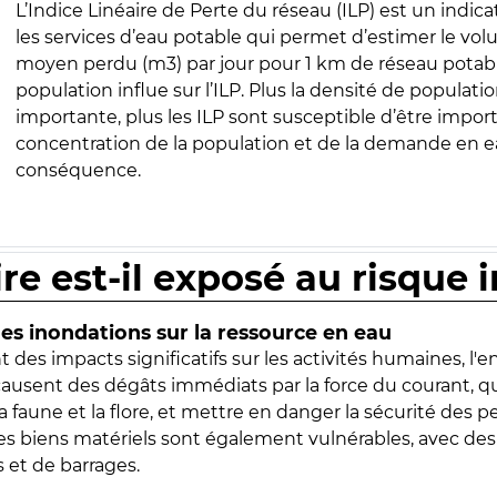
L’Indice Linéaire de Perte du réseau (ILP) est un indica
les services d’eau potable qui permet d’estimer le vo
moyen perdu (m3) par jour pour 1 km de réseau potabl
population influe sur l’ILP. Plus la densité de populatio
importante, plus les ILP sont susceptible d’être import
concentration de la population et de la demande en ea
conséquence.
ire est-il exposé au risque 
s inondations sur la ressource en eau
 des impacts significatifs sur les activités humaines, l'
 causent des dégâts immédiats par la force du courant, q
 faune et la flore, et mettre en danger la sécurité des p
 les biens matériels sont également vulnérables, avec des
 et de barrages.