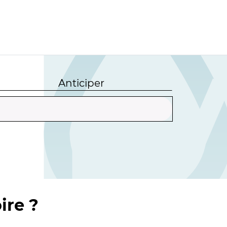
Anticiper
ire ?