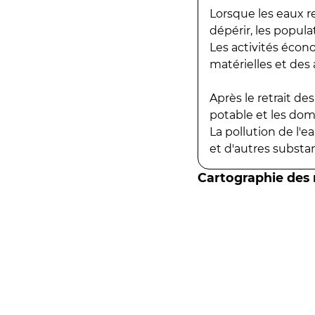
Lorsque les eaux r
dépérir, les popula
Les activités écon
matérielles et des a
Après le retrait d
potable et les do
La pollution de l'
et d'autres substanc
Cartographie des