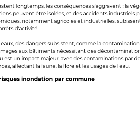
estent longtemps, les conséquences s'aggravent : la vé
tions peuvent être isolées, et des accidents industriels 
omiques, notamment agricoles et industrielles, subissen
rrêts d'activité.
es eaux, des dangers subsistent, comme la contamination
mmages aux bâtiments nécessitant des décontaminations
eau est un impact majeur, avec des contaminations par d
es, affectant la faune, la flore et les usages de l'eau.
 risques inondation par commune