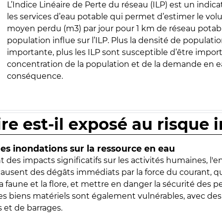
L’Indice Linéaire de Perte du réseau (ILP) est un indica
les services d’eau potable qui permet d’estimer le vo
moyen perdu (m3) par jour pour 1 km de réseau potabl
population influe sur l’ILP. Plus la densité de populatio
importante, plus les ILP sont susceptible d’être import
concentration de la population et de la demande en ea
conséquence.
ire est-il exposé au risque 
s inondations sur la ressource en eau
 des impacts significatifs sur les activités humaines, l'
 causent des dégâts immédiats par la force du courant, q
 faune et la flore, et mettre en danger la sécurité des p
 les biens matériels sont également vulnérables, avec des
 et de barrages.