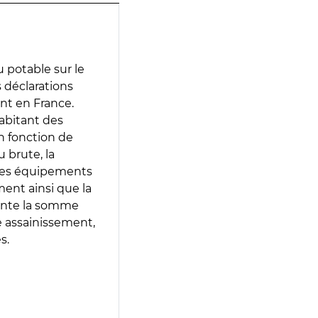
 potable sur le
s déclarations
ent en France.
abitant des
en fonction de
 brute, la
 les équipements
ment ainsi que la
sente la somme
e assainissement,
s.