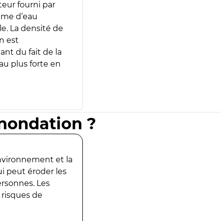
teur fourni par
lume d’eau
e. La densité de
n est
ant du fait de la
u plus forte en
inondation ?
environnement et la
ui peut éroder les
ersonnes. Les
 risques de