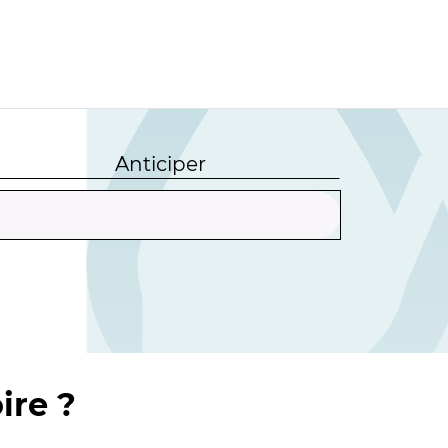
Anticiper
ire ?