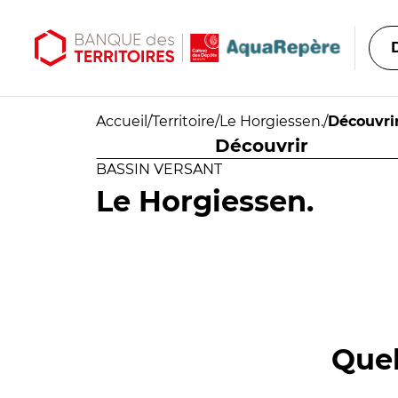
Aller au contenu principal
Aller au menu principal
Accueil
/
Territoire
/
Le Horgiessen.
/
Découvri
Découvrir
BASSIN VERSANT
Le Horgiessen.
Quel