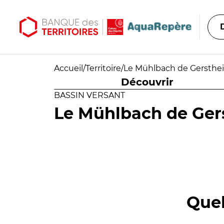
Aller au contenu principal
Aller au menu principal
Accueil
/
Territoire
/
Le Mühlbach de Gersthe
Découvrir
BASSIN VERSANT
Le Mühlbach de Ger
Quel