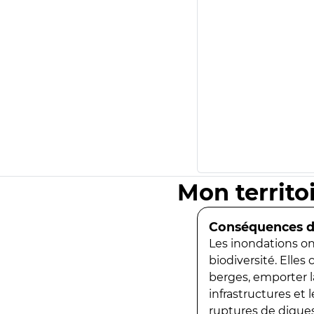
Mon territo
Conséquences de
Les inondations ont
biodiversité. Elles
berges, emporter la
infrastructures et
ruptures de digues