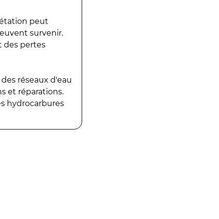
gétation peut
peuvent survenir.
t des pertes
 des réseaux d'eau
 et réparations.
es hydrocarbures