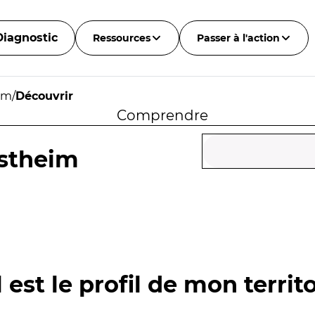
Diagnostic
Ressources
Passer à l'action
im
/
Découvrir
Comprendre
stheim
 est le profil de mon territo