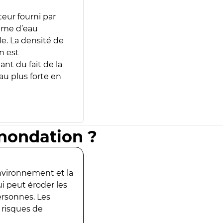
teur fourni par
lume d’eau
e. La densité de
n est
ant du fait de la
u plus forte en
inondation ?
environnement et la
ui peut éroder les
ersonnes. Les
 risques de