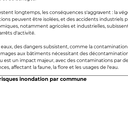
estent longtemps, les conséquences s'aggravent : la vé
tions peuvent être isolées, et des accidents industriels 
omiques, notamment agricoles et industrielles, subissen
rrêts d'activité.
es eaux, des dangers subsistent, comme la contamination
mmages aux bâtiments nécessitant des décontaminations
eau est un impact majeur, avec des contaminations par d
es, affectant la faune, la flore et les usages de l'eau.
 risques inondation par commune