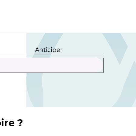
Anticiper
ire ?