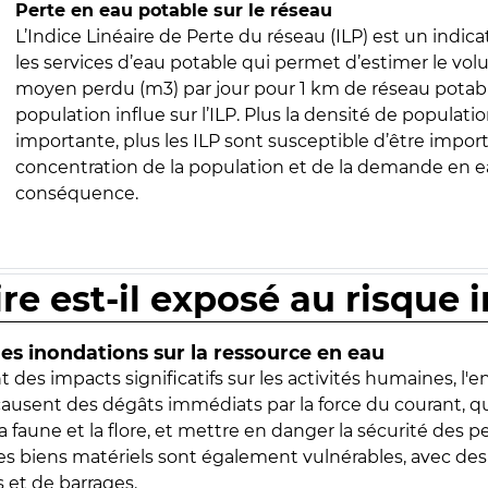
Perte en eau potable sur le réseau
L’Indice Linéaire de Perte du réseau (ILP) est un indica
les services d’eau potable qui permet d’estimer le vo
moyen perdu (m3) par jour pour 1 km de réseau potabl
population influe sur l’ILP. Plus la densité de populatio
importante, plus les ILP sont susceptible d’être import
concentration de la population et de la demande en ea
conséquence.
ire est-il exposé au risque 
s inondations sur la ressource en eau
 des impacts significatifs sur les activités humaines, l'
 causent des dégâts immédiats par la force du courant, q
 faune et la flore, et mettre en danger la sécurité des p
 les biens matériels sont également vulnérables, avec des
 et de barrages.