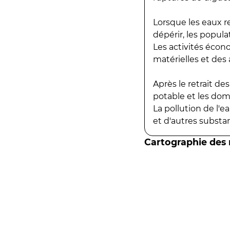
Lorsque les eaux r
dépérir, les popula
Les activités écon
matérielles et des a
Après le retrait d
potable et les do
La pollution de l'
et d'autres substanc
Cartographie des