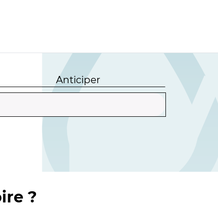
Anticiper
ire ?