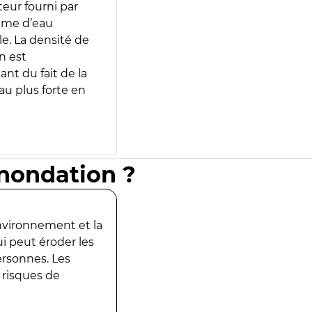
teur fourni par
lume d’eau
e. La densité de
n est
ant du fait de la
u plus forte en
inondation ?
environnement et la
ui peut éroder les
ersonnes. Les
 risques de