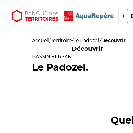
Aller au contenu principal
Aller au menu principal
Accueil
/
Territoire
/
Le Padozel.
/
Découvrir
Découvrir
BASSIN VERSANT
Le Padozel.
Quel