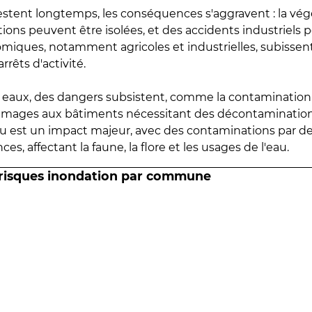
estent longtemps, les conséquences s'aggravent : la vé
tions peuvent être isolées, et des accidents industriels 
omiques, notamment agricoles et industrielles, subissen
rrêts d'activité.
es eaux, des dangers subsistent, comme la contamination
mmages aux bâtiments nécessitant des décontaminations
eau est un impact majeur, avec des contaminations par d
es, affectant la faune, la flore et les usages de l'eau.
 risques inondation par commune