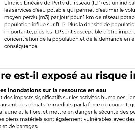
L’Indice Linéaire de Perte du réseau (ILP) est un indica
les services d’eau potable qui permet d’estimer le vo
moyen perdu (m3) par jour pour 1 km de réseau potabl
population influe sur l’ILP. Plus la densité de populatio
importante, plus les ILP sont susceptible d’être import
concentration de la population et de la demande en ea
conséquence.
ire est-il exposé au risque 
s inondations sur la ressource en eau
 des impacts significatifs sur les activités humaines, l'
 causent des dégâts immédiats par la force du courant, q
 faune et la flore, et mettre en danger la sécurité des p
 les biens matériels sont également vulnérables, avec des
 et de barrages.