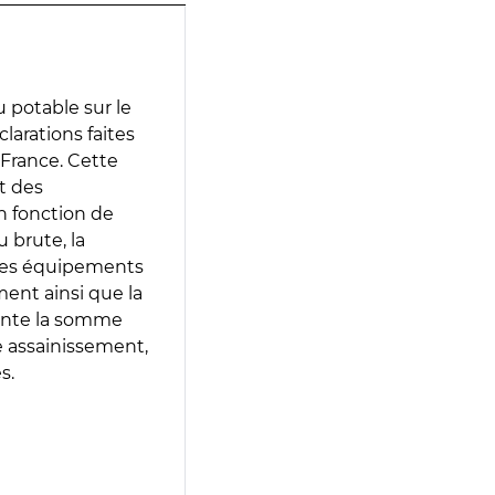
 potable sur le
clarations faites
 France. Cette
t des
en fonction de
 brute, la
 les équipements
ment ainsi que la
sente la somme
e assainissement,
s.