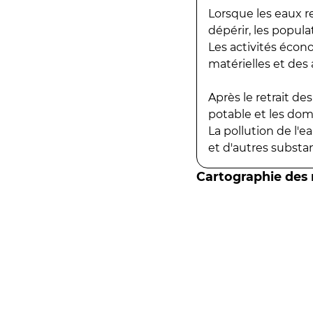
Lorsque les eaux r
dépérir, les popula
Les activités écon
matérielles et des a
Après le retrait d
potable et les do
La pollution de l'
et d'autres substanc
Cartographie des