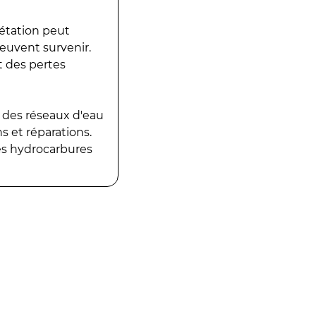
gétation peut
peuvent survenir.
t des pertes
 des réseaux d'eau
 et réparations.
es hydrocarbures