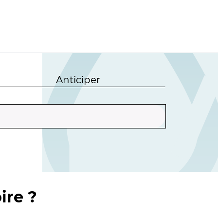
Anticiper
ire ?