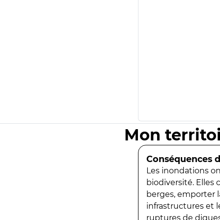
Mon territo
Conséquences de
Les inondations ont
biodiversité. Elles
berges, emporter la
infrastructures et
ruptures de digues