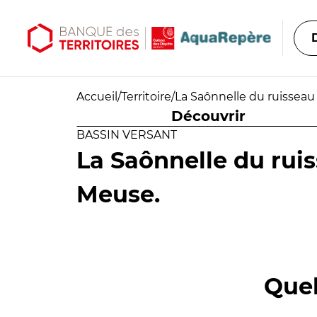
Aller au contenu principal
Aller au menu principal
Accueil
/
Territoire
/
La Saônnelle du ruisseau
Découvrir
BASSIN VERSANT
La Saônnelle du ruis
Meuse.
Quel