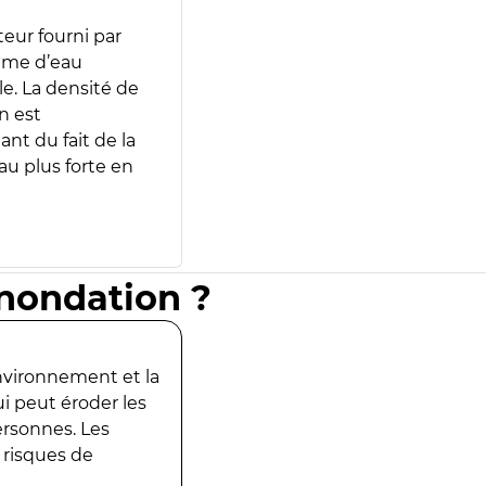
teur fourni par
lume d’eau
e. La densité de
n est
ant du fait de la
u plus forte en
inondation ?
environnement et la
ui peut éroder les
ersonnes. Les
 risques de