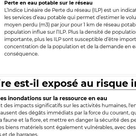
Perte en eau potable sur le réseau
L’Indice Linéaire de Perte du réseau (ILP) est un indica
les services d’eau potable qui permet d’estimer le vo
moyen perdu (m3) par jour pour 1 km de réseau potabl
population influe sur l’ILP. Plus la densité de populatio
importante, plus les ILP sont susceptible d’être import
concentration de la population et de la demande en ea
conséquence.
ire est-il exposé au risque 
s inondations sur la ressource en eau
 des impacts significatifs sur les activités humaines, l'
 causent des dégâts immédiats par la force du courant, q
 faune et la flore, et mettre en danger la sécurité des p
 les biens matériels sont également vulnérables, avec des
 et de barrages.