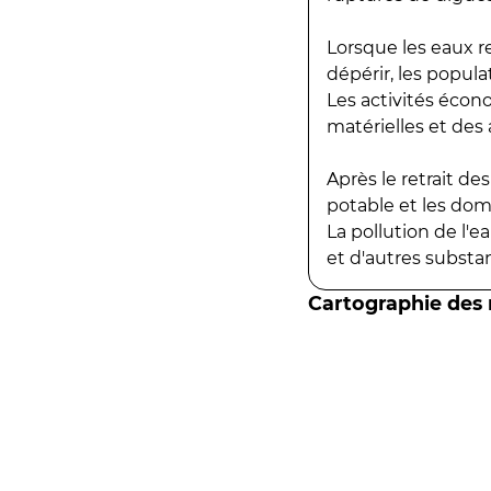
Lorsque les eaux r
dépérir, les popula
Les activités écon
matérielles et des a
Après le retrait d
potable et les do
La pollution de l'
et d'autres substanc
Cartographie des