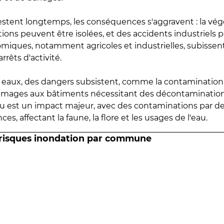
estent longtemps, les conséquences s'aggravent : la vé
tions peuvent être isolées, et des accidents industriels 
omiques, notamment agricoles et industrielles, subissen
rrêts d'activité.
es eaux, des dangers subsistent, comme la contamination
mmages aux bâtiments nécessitant des décontaminations
eau est un impact majeur, avec des contaminations par d
es, affectant la faune, la flore et les usages de l'eau.
 risques inondation par commune