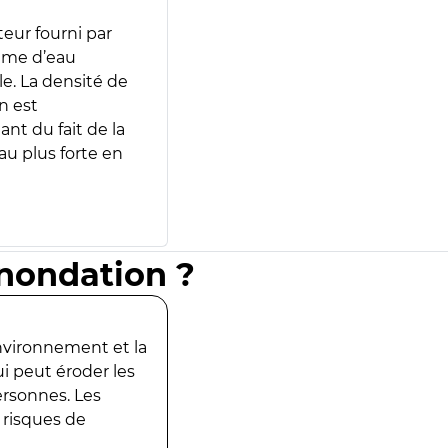
teur fourni par
lume d’eau
e. La densité de
n est
ant du fait de la
u plus forte en
inondation ?
environnement et la
ui peut éroder les
ersonnes. Les
 risques de