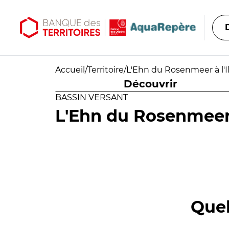
Aller au contenu principal
Aller au menu principal
Accueil
/
Territoire
/
L'Ehn du Rosenmeer à l'Il
Découvrir
BASSIN VERSANT
L'Ehn du Rosenmeer à
Quel