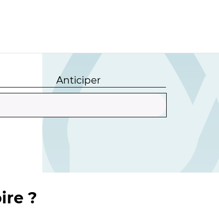
Anticiper
ire ?