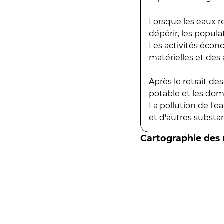
Lorsque les eaux r
dépérir, les popula
Les activités écon
matérielles et des a
Après le retrait d
potable et les do
La pollution de l'
et d'autres substanc
Cartographie des