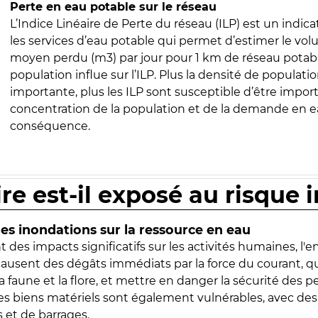
Perte en eau potable sur le réseau
L’Indice Linéaire de Perte du réseau (ILP) est un indica
les services d’eau potable qui permet d’estimer le vo
moyen perdu (m3) par jour pour 1 km de réseau potabl
population influe sur l’ILP. Plus la densité de populatio
importante, plus les ILP sont susceptible d’être import
concentration de la population et de la demande en ea
conséquence.
ire est-il exposé au risque 
s inondations sur la ressource en eau
 des impacts significatifs sur les activités humaines, l'
 causent des dégâts immédiats par la force du courant, q
 faune et la flore, et mettre en danger la sécurité des p
 les biens matériels sont également vulnérables, avec des
 et de barrages.