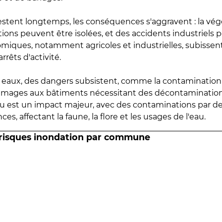
estent longtemps, les conséquences s'aggravent : la vé
tions peuvent être isolées, et des accidents industriels 
omiques, notamment agricoles et industrielles, subissen
rrêts d'activité.
es eaux, des dangers subsistent, comme la contamination
mmages aux bâtiments nécessitant des décontaminations
eau est un impact majeur, avec des contaminations par d
es, affectant la faune, la flore et les usages de l'eau.
 risques inondation par commune