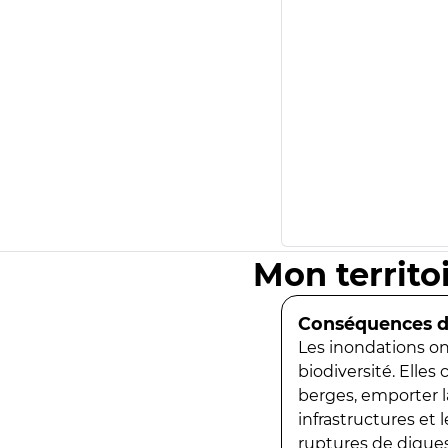
Mon territo
Conséquences de
Les inondations ont
biodiversité. Elles
berges, emporter la
infrastructures et
ruptures de digues