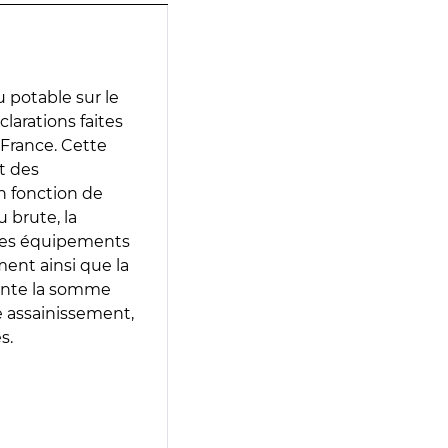
 potable sur le
clarations faites
 France. Cette
t des
en fonction de
 brute, la
 les équipements
ment ainsi que la
sente la somme
e assainissement,
s.