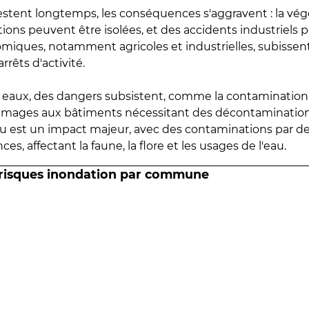
estent longtemps, les conséquences s'aggravent : la vé
tions peuvent être isolées, et des accidents industriels 
omiques, notamment agricoles et industrielles, subissen
rrêts d'activité.
es eaux, des dangers subsistent, comme la contamination
mmages aux bâtiments nécessitant des décontaminations
eau est un impact majeur, avec des contaminations par d
es, affectant la faune, la flore et les usages de l'eau.
 risques inondation par commune