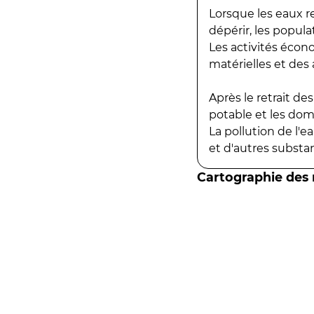
Lorsque les eaux r
dépérir, les popula
Les activités écon
matérielles et des a
Après le retrait d
potable et les do
La pollution de l'
et d'autres substanc
Cartographie des