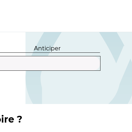
Anticiper
ire ?