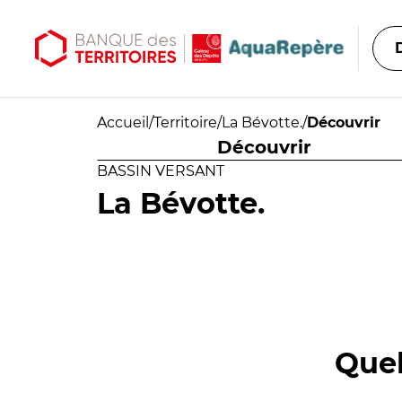
Aller au contenu principal
Aller au menu principal
Accueil
/
Territoire
/
La Bévotte.
/
Découvrir
Découvrir
BASSIN VERSANT
La Bévotte.
Quel