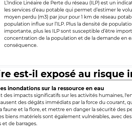
L’Indice Linéaire de Perte du réseau (ILP) est un indica
les services d’eau potable qui permet d’estimer le vo
moyen perdu (m3) par jour pour 1 km de réseau potabl
population influe sur l’ILP. Plus la densité de populatio
importante, plus les ILP sont susceptible d’être import
concentration de la population et de la demande en ea
conséquence.
ire est-il exposé au risque 
s inondations sur la ressource en eau
 des impacts significatifs sur les activités humaines, l'
 causent des dégâts immédiats par la force du courant, q
 faune et la flore, et mettre en danger la sécurité des p
 les biens matériels sont également vulnérables, avec des
 et de barrages.