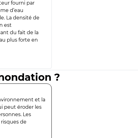
teur fourni par
lume d’eau
e. La densité de
n est
ant du fait de la
u plus forte en
inondation ?
environnement et la
ui peut éroder les
ersonnes. Les
 risques de