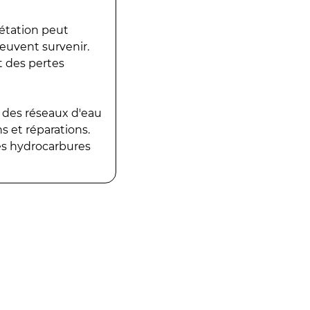
gétation peut
peuvent survenir.
t des pertes
 des réseaux d'eau
 et réparations.
es hydrocarbures