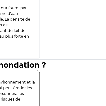
teur fourni par
lume d’eau
e. La densité de
n est
ant du fait de la
u plus forte en
inondation ?
environnement et la
ui peut éroder les
ersonnes. Les
 risques de