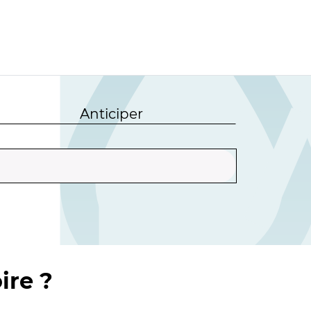
Anticiper
ire ?