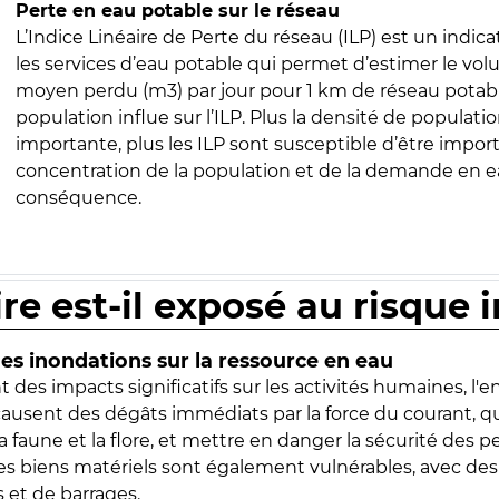
Perte en eau potable sur le réseau
L’Indice Linéaire de Perte du réseau (ILP) est un indica
les services d’eau potable qui permet d’estimer le vo
moyen perdu (m3) par jour pour 1 km de réseau potabl
population influe sur l’ILP. Plus la densité de populatio
importante, plus les ILP sont susceptible d’être import
concentration de la population et de la demande en ea
conséquence.
ire est-il exposé au risque 
s inondations sur la ressource en eau
 des impacts significatifs sur les activités humaines, l'
 causent des dégâts immédiats par la force du courant, q
 faune et la flore, et mettre en danger la sécurité des p
 les biens matériels sont également vulnérables, avec des
 et de barrages.