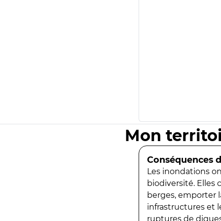
Mon territo
Conséquences de
Les inondations ont
biodiversité. Elles
berges, emporter la
infrastructures et
ruptures de digues