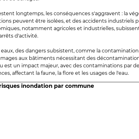
estent longtemps, les conséquences s'aggravent : la vé
tions peuvent être isolées, et des accidents industriels 
omiques, notamment agricoles et industrielles, subissen
rrêts d'activité.
es eaux, des dangers subsistent, comme la contamination
mmages aux bâtiments nécessitant des décontaminations
eau est un impact majeur, avec des contaminations par d
es, affectant la faune, la flore et les usages de l'eau.
 risques inondation par commune