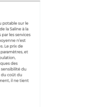
 potable sur le
e la Saline à la
s par les services
moyenne n’est
. Le prix de
s paramètres, et
pulation,
iques des
 sensibilité du
 du coût du
ent, il ne tient