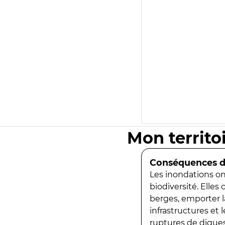
Mon territo
Conséquences de
Les inondations ont
biodiversité. Elles
berges, emporter la
infrastructures et
ruptures de digues