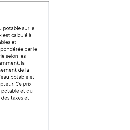
 potable sur le
x est calculé à
ables et
 pondérée par le
e selon les
tamment, la
gnement de la
’eau potable et
epteur. Ce prix
 potable et du
 des taxes et