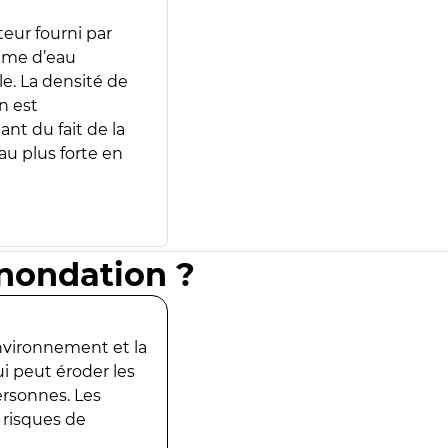
teur fourni par
lume d’eau
e. La densité de
n est
ant du fait de la
u plus forte en
inondation ?
environnement et la
ui peut éroder les
ersonnes. Les
 risques de