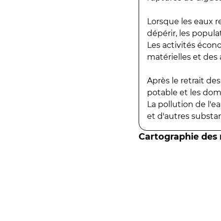
Lorsque les eaux r
dépérir, les popula
Les activités écon
matérielles et des a
Après le retrait d
potable et les do
La pollution de l'
et d'autres substanc
Cartographie des