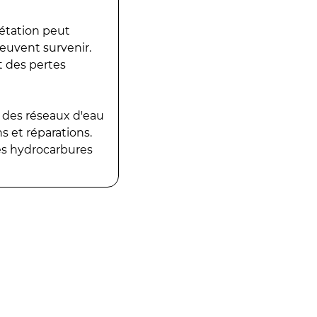
gétation peut
peuvent survenir.
t des pertes
 des réseaux d'eau
 et réparations.
es hydrocarbures