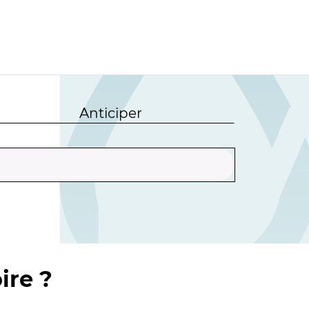
Anticiper
ire ?