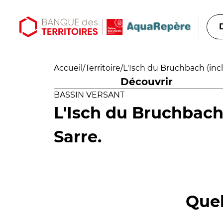
Aller au contenu principal
Aller au menu principal
Accueil
/
Territoire
/
L'Isch du Bruchbach (inclu
Découvrir
BASSIN VERSANT
L'Isch du Bruchbach 
Sarre.
Quel