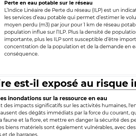
Perte en eau potable sur le réseau
L’Indice Linéaire de Perte du réseau (ILP) est un indica
les services d’eau potable qui permet d’estimer le vo
moyen perdu (m3) par jour pour 1 km de réseau potabl
population influe sur l’ILP. Plus la densité de populatio
importante, plus les ILP sont susceptible d’être import
concentration de la population et de la demande en ea
conséquence.
ire est-il exposé au risque 
s inondations sur la ressource en eau
 des impacts significatifs sur les activités humaines, l'
 causent des dégâts immédiats par la force du courant, q
 faune et la flore, et mettre en danger la sécurité des p
 les biens matériels sont également vulnérables, avec des
 et de barrages.