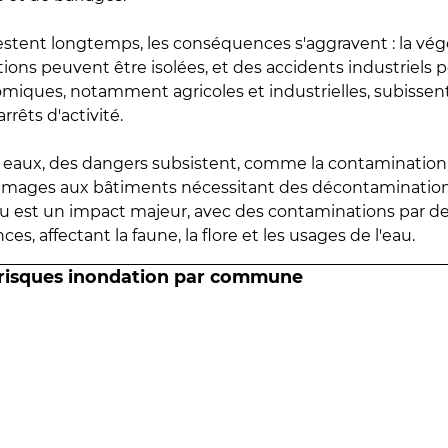
estent longtemps, les conséquences s'aggravent : la vé
tions peuvent être isolées, et des accidents industriels 
omiques, notamment agricoles et industrielles, subissen
rrêts d'activité.
es eaux, des dangers subsistent, comme la contamination
mmages aux bâtiments nécessitant des décontaminations
eau est un impact majeur, avec des contaminations par d
es, affectant la faune, la flore et les usages de l'eau.
 risques inondation par commune