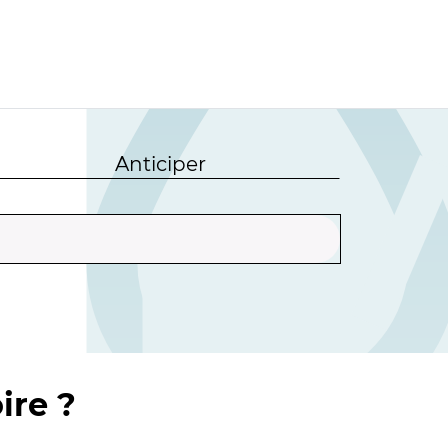
Anticiper
ire ?