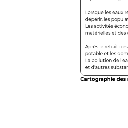
Lorsque les eaux r
dépérir, les popula
Les activités écon
matérielles et des a
Après le retrait d
potable et les do
La pollution de l'
et d'autres substanc
Cartographie des