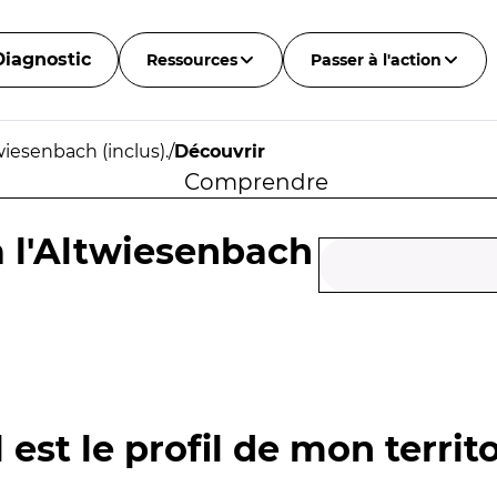
Diagnostic
Ressources
Passer à l'action
twiesenbach (inclus).
/
Découvrir
Comprendre
 à l'Altwiesenbach
 est le profil de mon territo