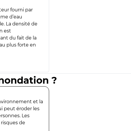
teur fourni par
lume d’eau
e. La densité de
n est
ant du fait de la
u plus forte en
inondation ?
environnement et la
ui peut éroder les
ersonnes. Les
 risques de