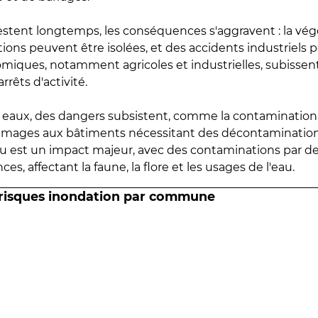
estent longtemps, les conséquences s'aggravent : la vé
tions peuvent être isolées, et des accidents industriels 
omiques, notamment agricoles et industrielles, subissen
rrêts d'activité.
es eaux, des dangers subsistent, comme la contamination
mmages aux bâtiments nécessitant des décontaminations
eau est un impact majeur, avec des contaminations par d
es, affectant la faune, la flore et les usages de l'eau.
 risques inondation par commune