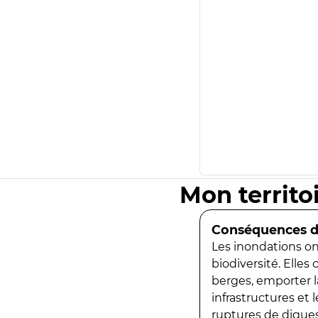
Mon territo
Conséquences de
Les inondations ont
biodiversité. Elles
berges, emporter la
infrastructures et
ruptures de digues