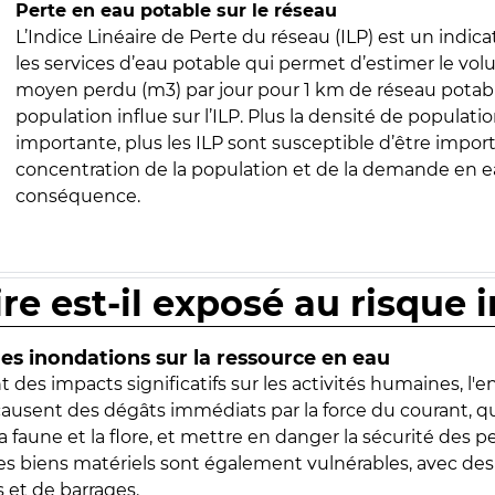
Perte en eau potable sur le réseau
L’Indice Linéaire de Perte du réseau (ILP) est un indica
les services d’eau potable qui permet d’estimer le vo
moyen perdu (m3) par jour pour 1 km de réseau potabl
population influe sur l’ILP. Plus la densité de populatio
importante, plus les ILP sont susceptible d’être import
concentration de la population et de la demande en ea
conséquence.
ire est-il exposé au risque 
s inondations sur la ressource en eau
 des impacts significatifs sur les activités humaines, l'
 causent des dégâts immédiats par la force du courant, q
 faune et la flore, et mettre en danger la sécurité des p
 les biens matériels sont également vulnérables, avec des
 et de barrages.