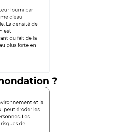
teur fourni par
lume d’eau
e. La densité de
n est
ant du fait de la
u plus forte en
inondation ?
environnement et la
ui peut éroder les
ersonnes. Les
 risques de