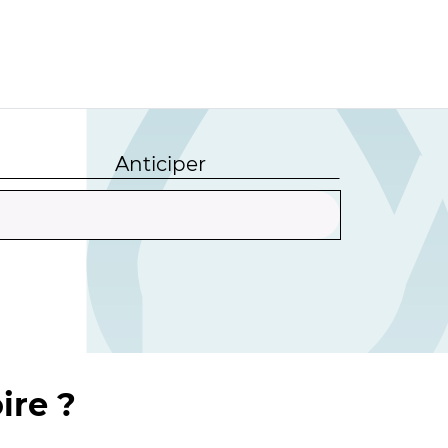
Anticiper
ire ?