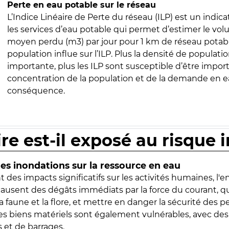
Perte en eau potable sur le réseau
L’Indice Linéaire de Perte du réseau (ILP) est un indica
les services d’eau potable qui permet d’estimer le vo
moyen perdu (m3) par jour pour 1 km de réseau potabl
population influe sur l’ILP. Plus la densité de populatio
importante, plus les ILP sont susceptible d’être import
concentration de la population et de la demande en ea
conséquence.
ire est-il exposé au risque 
s inondations sur la ressource en eau
 des impacts significatifs sur les activités humaines, l'
 causent des dégâts immédiats par la force du courant, q
 faune et la flore, et mettre en danger la sécurité des p
 les biens matériels sont également vulnérables, avec des
 et de barrages.