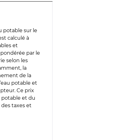
 potable sur le
est calculé à
ables et
 pondérée par le
e selon les
tamment, la
gnement de la
’eau potable et
epteur. Ce prix
 potable et du
 des taxes et