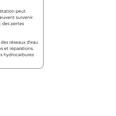
gétation peut
peuvent survenir.
t des pertes
 des réseaux d'eau
 et réparations.
es hydrocarbures