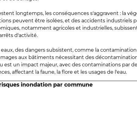
estent longtemps, les conséquences s'aggravent : la vé
tions peuvent être isolées, et des accidents industriels 
omiques, notamment agricoles et industrielles, subissen
rrêts d'activité.
es eaux, des dangers subsistent, comme la contamination
mmages aux bâtiments nécessitant des décontaminations
eau est un impact majeur, avec des contaminations par d
es, affectant la faune, la flore et les usages de l'eau.
 risques inondation par commune