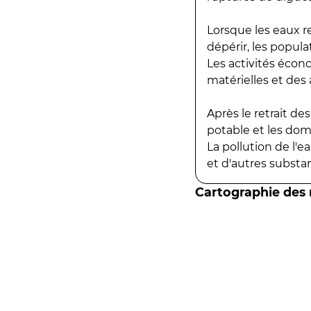
Lorsque les eaux r
dépérir, les popula
Les activités écon
matérielles et des a
Après le retrait d
potable et les do
La pollution de l'
et d'autres substanc
Cartographie des