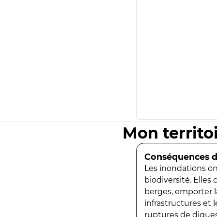
Mon territo
Conséquences de
Les inondations ont
biodiversité. Elles
berges, emporter la
infrastructures et
ruptures de digues