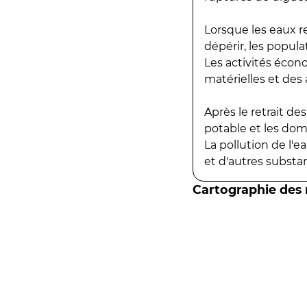
Lorsque les eaux r
dépérir, les popula
Les activités écon
matérielles et des a
Après le retrait d
potable et les do
La pollution de l'
et d'autres substanc
Cartographie des