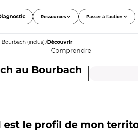
Diagnostic
Ressources
Passer à l'action
u Bourbach (inclus).
/
Découvrir
Comprendre
bach au Bourbach
 est le profil de mon territo