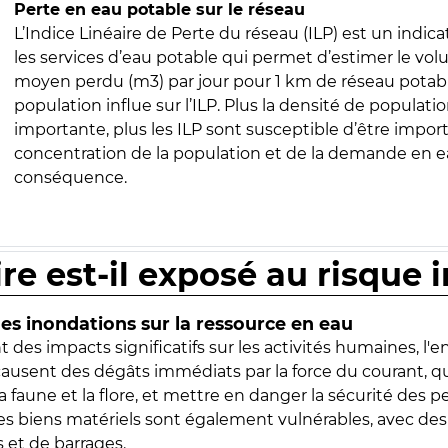
Perte en eau potable sur le réseau
L’Indice Linéaire de Perte du réseau (ILP) est un indica
les services d’eau potable qui permet d’estimer le vo
moyen perdu (m3) par jour pour 1 km de réseau potabl
population influe sur l’ILP. Plus la densité de populatio
importante, plus les ILP sont susceptible d’être import
concentration de la population et de la demande en ea
conséquence.
ire est-il exposé au risque 
s inondations sur la ressource en eau
 des impacts significatifs sur les activités humaines, l'
 causent des dégâts immédiats par la force du courant, q
 faune et la flore, et mettre en danger la sécurité des p
 les biens matériels sont également vulnérables, avec des
 et de barrages.