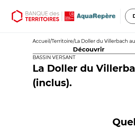
Aller au contenu principal
Aller au menu principal
Accueil
/
Territoire
/
La Doller du Villerbach a
Découvrir
BASSIN VERSANT
La Doller du Viller
(inclus).
Quel