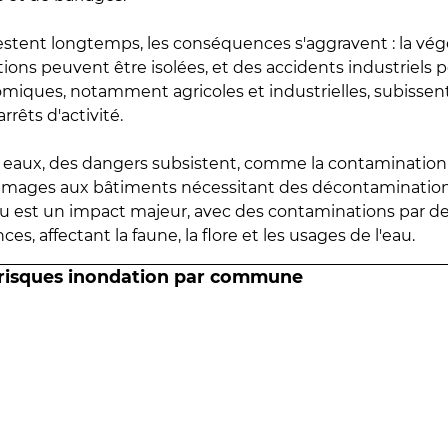
estent longtemps, les conséquences s'aggravent : la vé
tions peuvent être isolées, et des accidents industriels 
omiques, notamment agricoles et industrielles, subissen
rrêts d'activité.
es eaux, des dangers subsistent, comme la contamination
mmages aux bâtiments nécessitant des décontaminations
eau est un impact majeur, avec des contaminations par d
es, affectant la faune, la flore et les usages de l'eau.
 risques inondation par commune