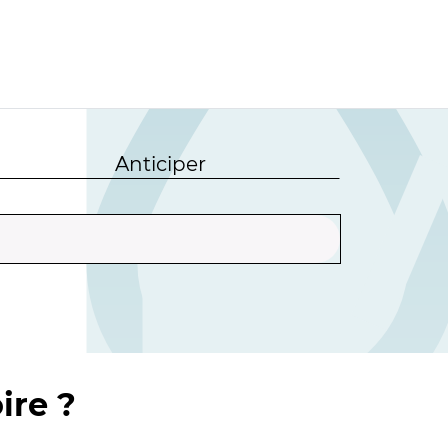
Anticiper
ire ?