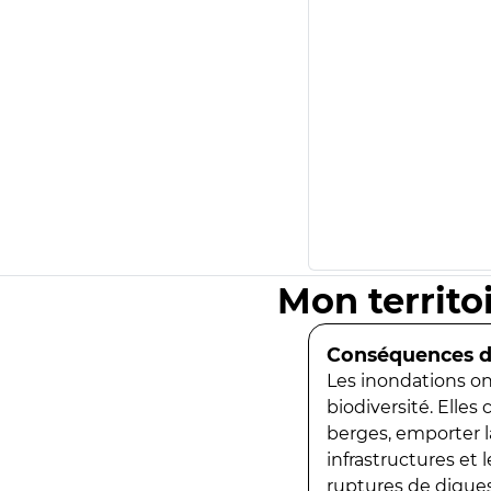
Mon territo
Conséquences de
Les inondations ont
biodiversité. Elles
berges, emporter la
infrastructures et
ruptures de digues