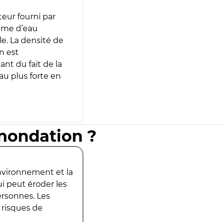
teur fourni par
lume d’eau
e. La densité de
n est
ant du fait de la
u plus forte en
inondation ?
environnement et la
ui peut éroder les
ersonnes. Les
 risques de