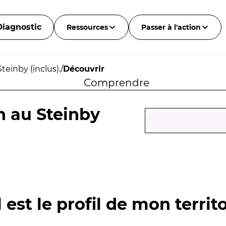
Diagnostic
Ressources
Passer à l'action
einby (inclus).
/
Découvrir
Comprendre
h au Steinby
 est le profil de mon territo