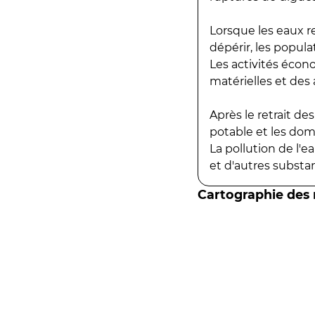
Lorsque les eaux r
dépérir, les popula
Les activités écon
matérielles et des a
Après le retrait d
potable et les do
La pollution de l'
et d'autres substanc
Cartographie des