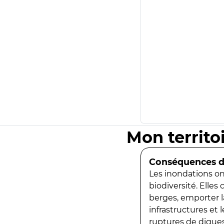
Mon territo
Conséquences de
Les inondations ont
biodiversité. Elles
berges, emporter la
infrastructures et
ruptures de digues