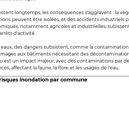
estent longtemps, les conséquences s'aggravent : la vé
tions peuvent être isolées, et des accidents industriels 
omiques, notamment agricoles et industrielles, subissen
rrêts d'activité.
es eaux, des dangers subsistent, comme la contamination
mmages aux bâtiments nécessitant des décontaminations
eau est un impact majeur, avec des contaminations par d
es, affectant la faune, la flore et les usages de l'eau.
 risques inondation par commune