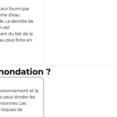
teur fourni par
lume d’eau
e. La densité de
n est
ant du fait de la
u plus forte en
inondation ?
environnement et la
ui peut éroder les
ersonnes. Les
 risques de