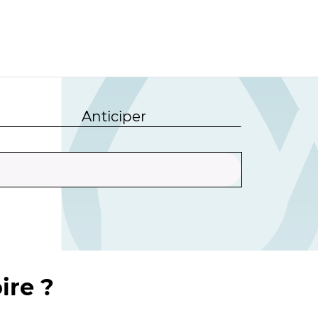
Anticiper
ire ?