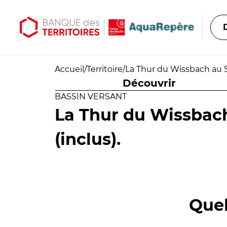
Aller au contenu principal
Aller au menu principal
Accueil
/
Territoire
/
La Thur du Wissbach au St
Découvrir
BASSIN VERSANT
La Thur du Wissbac
(inclus).
Quel