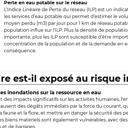
Perte en eau potable sur le réseau
L’Indice Linéaire de Perte du réseau (ILP) est un indica
les services d’eau potable qui permet d’estimer le vo
moyen perdu (m3) par jour pour 1 km de réseau potabl
population influe sur l’ILP. Plus la densité de populatio
importante, plus les ILP sont susceptible d’être import
concentration de la population et de la demande en ea
conséquence.
ire est-il exposé au risque 
s inondations sur la ressource en eau
 des impacts significatifs sur les activités humaines, l'
 causent des dégâts immédiats par la force du courant, q
 faune et la flore, et mettre en danger la sécurité des p
 les biens matériels sont également vulnérables, avec des
 et de barrages.