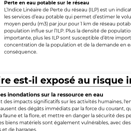
Perte en eau potable sur le réseau
L’Indice Linéaire de Perte du réseau (ILP) est un indica
les services d’eau potable qui permet d’estimer le vo
moyen perdu (m3) par jour pour 1 km de réseau potabl
population influe sur l’ILP. Plus la densité de populatio
importante, plus les ILP sont susceptible d’être import
concentration de la population et de la demande en ea
conséquence.
ire est-il exposé au risque 
s inondations sur la ressource en eau
 des impacts significatifs sur les activités humaines, l'
 causent des dégâts immédiats par la force du courant, q
 faune et la flore, et mettre en danger la sécurité des p
 les biens matériels sont également vulnérables, avec des
 et de barrages.