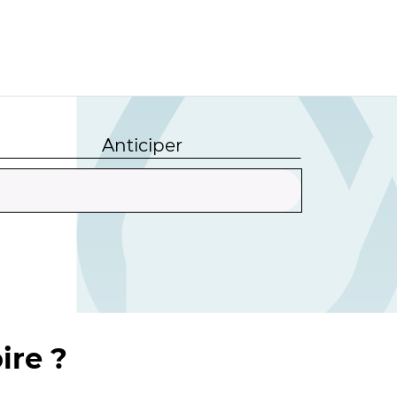
Anticiper
ire ?