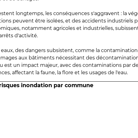
estent longtemps, les conséquences s'aggravent : la vé
tions peuvent être isolées, et des accidents industriels 
omiques, notamment agricoles et industrielles, subissen
rrêts d'activité.
es eaux, des dangers subsistent, comme la contamination
mmages aux bâtiments nécessitant des décontaminations
eau est un impact majeur, avec des contaminations par d
es, affectant la faune, la flore et les usages de l'eau.
 risques inondation par commune