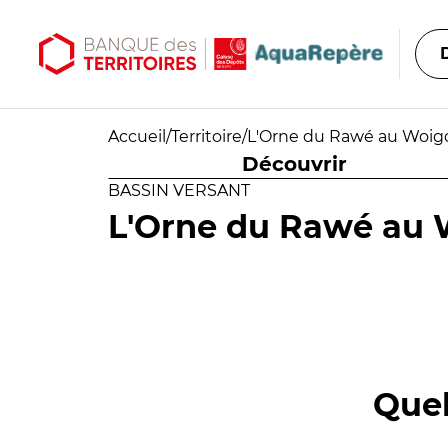
Aller au contenu principal
Aller au menu principal
Accueil
/
Territoire
/
L'Orne du Rawé au Woigo
Découvrir
BASSIN VERSANT
L'Orne du Rawé au 
Quel