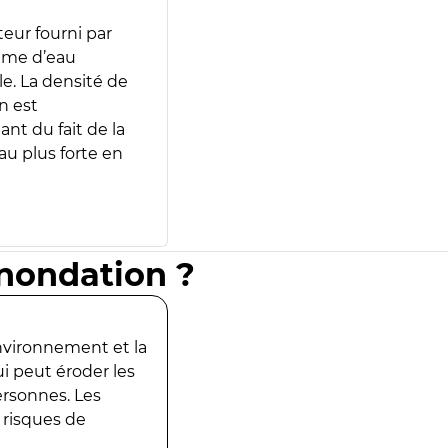
teur fourni par
lume d’eau
e. La densité de
n est
ant du fait de la
u plus forte en
inondation ?
environnement et la
ui peut éroder les
ersonnes. Les
 risques de