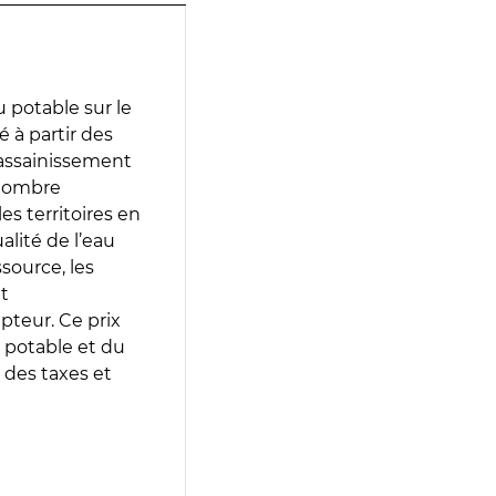
 potable sur le
é à partir des
d’assainissement
 nombre
es territoires en
lité de l’eau
source, les
t
epteur. Ce prix
 potable et du
 des taxes et