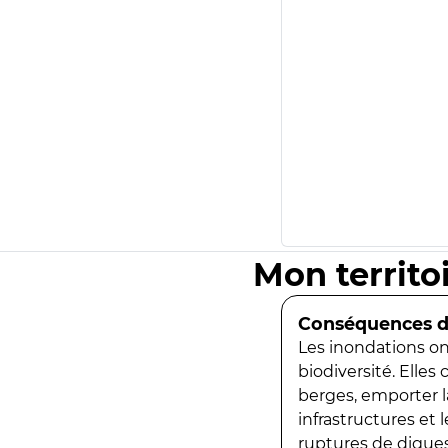
Mon territo
Conséquences de
Les inondations ont
biodiversité. Elles
berges, emporter la
infrastructures et
ruptures de digues