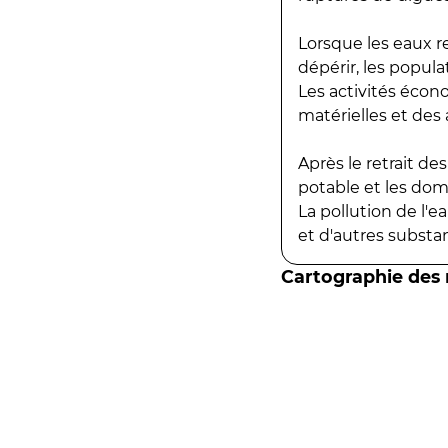
Lorsque les eaux r
dépérir, les popula
Les activités écon
matérielles et des a
Après le retrait d
potable et les do
La pollution de l'
et d'autres substanc
Cartographie des