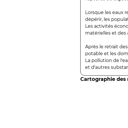
Lorsque les eaux r
dépérir, les popula
Les activités écon
matérielles et des a
Après le retrait d
potable et les do
La pollution de l'
et d'autres substanc
Cartographie des