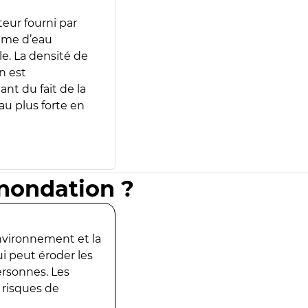
teur fourni par
lume d’eau
e. La densité de
n est
ant du fait de la
u plus forte en
inondation ?
environnement et la
ui peut éroder les
ersonnes. Les
 risques de