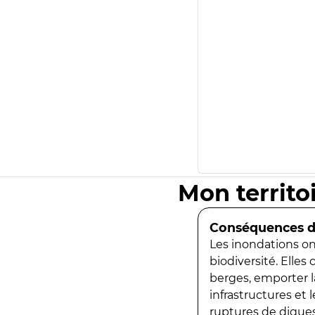
Mon territo
Conséquences de
Les inondations ont
biodiversité. Elles
berges, emporter la
infrastructures et
ruptures de digues