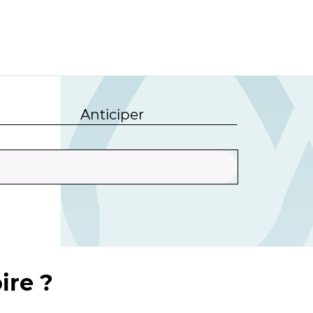
Anticiper
ire ?