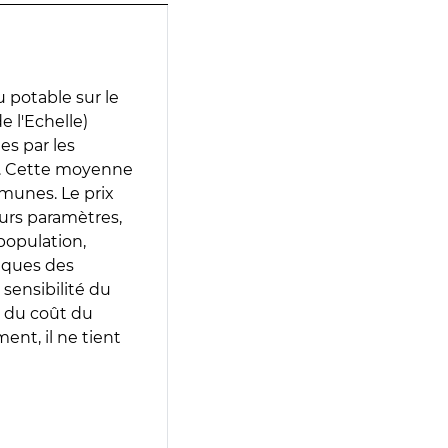
 potable sur le
e l'Echelle)
tes par les
e. Cette moyenne
munes. Le prix
eurs paramètres,
population,
iques des
 sensibilité du
 du coût du
ent, il ne tient