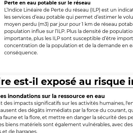
Perte en eau potable sur le réseau
L’Indice Linéaire de Perte du réseau (ILP) est un indica
les services d’eau potable qui permet d’estimer le vo
moyen perdu (m3) par jour pour 1 km de réseau potabl
population influe sur l’ILP. Plus la densité de populatio
importante, plus les ILP sont susceptible d’être import
concentration de la population et de la demande en ea
conséquence.
ire est-il exposé au risque 
s inondations sur la ressource en eau
 des impacts significatifs sur les activités humaines, l'
 causent des dégâts immédiats par la force du courant, q
 faune et la flore, et mettre en danger la sécurité des p
 les biens matériels sont également vulnérables, avec des
 et de barrages.