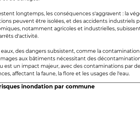
estent longtemps, les conséquences s'aggravent : la vé
tions peuvent être isolées, et des accidents industriels 
omiques, notamment agricoles et industrielles, subissen
rrêts d'activité.
es eaux, des dangers subsistent, comme la contamination
mmages aux bâtiments nécessitant des décontaminations
eau est un impact majeur, avec des contaminations par d
es, affectant la faune, la flore et les usages de l'eau.
 risques inondation par commune