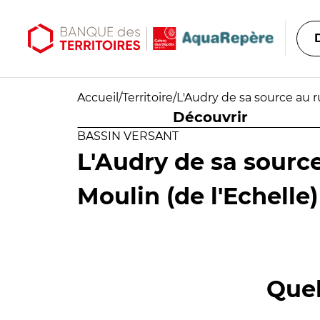
Aller au contenu principal
Aller au menu principal
Accueil
/
Territoire
/
L'Audry de sa source au ru
Découvrir
BASSIN VERSANT
L'Audry de sa sourc
Moulin (de l'Echelle) 
Quel