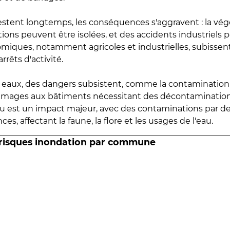
estent longtemps, les conséquences s'aggravent : la vé
tions peuvent être isolées, et des accidents industriels 
omiques, notamment agricoles et industrielles, subissen
rrêts d'activité.
es eaux, des dangers subsistent, comme la contamination
mmages aux bâtiments nécessitant des décontaminations
eau est un impact majeur, avec des contaminations par d
es, affectant la faune, la flore et les usages de l'eau.
 risques inondation par commune