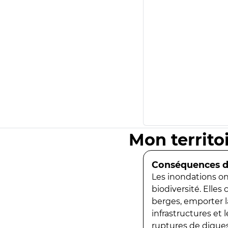
Mon territo
Conséquences de
Les inondations ont
biodiversité. Elles
berges, emporter la
infrastructures et
ruptures de digues