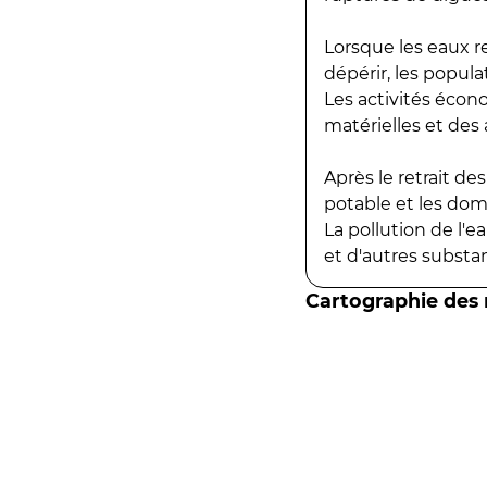
Lorsque les eaux r
dépérir, les popula
Les activités écon
matérielles et des a
Après le retrait d
potable et les do
La pollution de l'
et d'autres substanc
Cartographie des