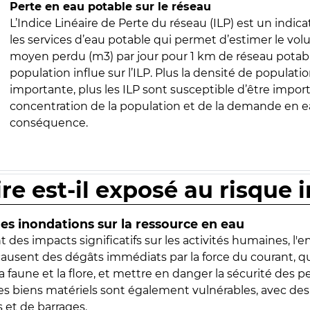
Perte en eau potable sur le réseau
L’Indice Linéaire de Perte du réseau (ILP) est un indica
les services d’eau potable qui permet d’estimer le vo
moyen perdu (m3) par jour pour 1 km de réseau potabl
population influe sur l’ILP. Plus la densité de populatio
importante, plus les ILP sont susceptible d’être import
concentration de la population et de la demande en ea
conséquence.
ire est-il exposé au risque 
s inondations sur la ressource en eau
 des impacts significatifs sur les activités humaines, l'
 causent des dégâts immédiats par la force du courant, q
 faune et la flore, et mettre en danger la sécurité des p
 les biens matériels sont également vulnérables, avec des
 et de barrages.