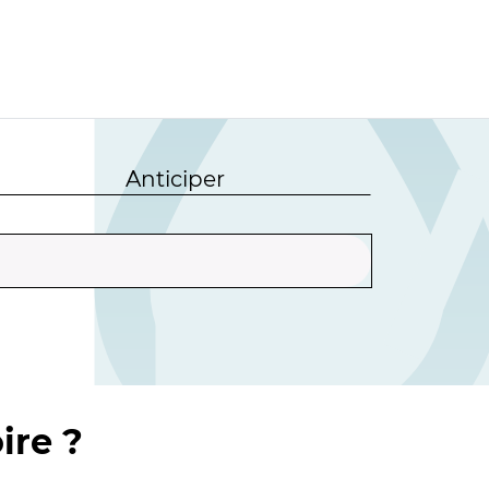
Anticiper
ire ?