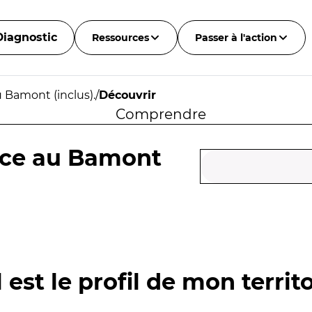
Diagnostic
Ressources
Passer à l'action
 Bamont (inclus).
/
Découvrir
Comprendre
nce au Bamont
 est le profil de mon territo