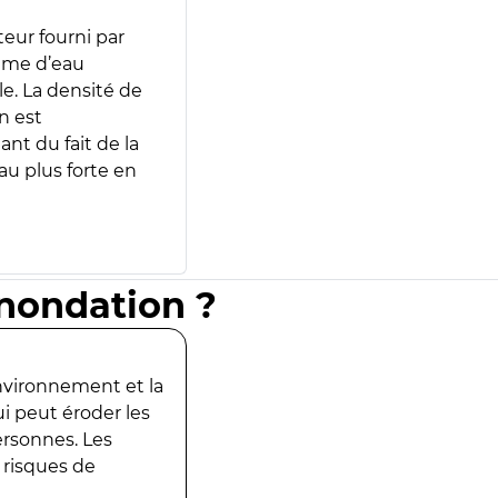
teur fourni par
lume d’eau
e. La densité de
n est
ant du fait de la
u plus forte en
inondation ?
environnement et la
ui peut éroder les
ersonnes. Les
 risques de