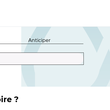
Anticiper
ire ?