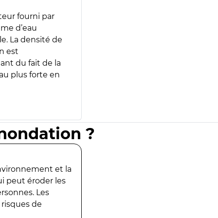
teur fourni par
lume d’eau
e. La densité de
n est
ant du fait de la
u plus forte en
inondation ?
environnement et la
ui peut éroder les
ersonnes. Les
 risques de