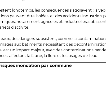
estent longtemps, les conséquences s'aggravent : la vé
tions peuvent être isolées, et des accidents industriels 
omiques, notamment agricoles et industrielles, subissen
rrêts d'activité.
es eaux, des dangers subsistent, comme la contamination
mmages aux bâtiments nécessitant des décontaminations
eau est un impact majeur, avec des contaminations par d
es, affectant la faune, la flore et les usages de l'eau.
 risques inondation par commune