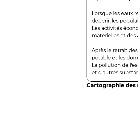
Lorsque les eaux r
dépérir, les popula
Les activités écon
matérielles et des a
Après le retrait d
potable et les do
La pollution de l'
et d'autres substanc
Cartographie des