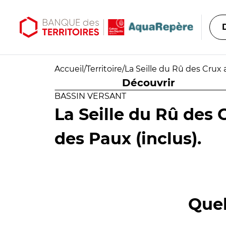
Aller au contenu principal
Aller au menu principal
Accueil
/
Territoire
/
La Seille du Rû des Crux 
Découvrir
BASSIN VERSANT
La Seille du Rû des 
des Paux (inclus).
Quel