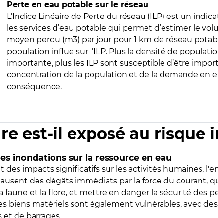
Perte en eau potable sur le réseau
L’Indice Linéaire de Perte du réseau (ILP) est un indica
les services d’eau potable qui permet d’estimer le vo
moyen perdu (m3) par jour pour 1 km de réseau potabl
population influe sur l’ILP. Plus la densité de populatio
importante, plus les ILP sont susceptible d’être import
concentration de la population et de la demande en ea
conséquence.
ire est-il exposé au risque 
s inondations sur la ressource en eau
 des impacts significatifs sur les activités humaines, l'
 causent des dégâts immédiats par la force du courant, q
 faune et la flore, et mettre en danger la sécurité des p
 les biens matériels sont également vulnérables, avec des
 et de barrages.