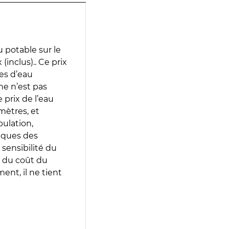
 potable sur le
(inclus).. Ce prix
ces d’eau
e n’est pas
prix de l’eau
amètres, et
pulation,
iques des
 sensibilité du
 du coût du
ent, il ne tient