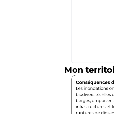
Mon territo
Conséquences de
Les inondations ont
biodiversité. Elles
berges, emporter la
infrastructures et
ruptures de digues