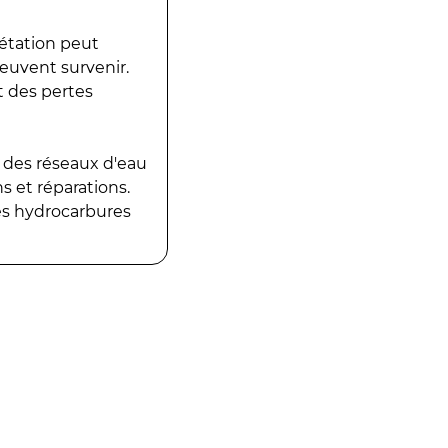
gétation peut
peuvent survenir.
t des pertes
 des réseaux d'eau
 et réparations.
es hydrocarbures