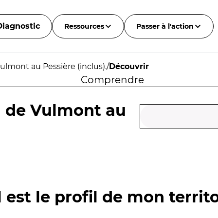
Diagnostic
Ressources
Passer à l'action
Vulmont au Pessière (inclus).
/
Découvrir
Comprendre
au de Vulmont au
 est le profil de mon territo