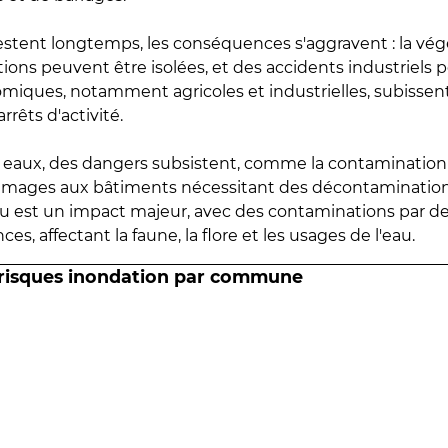
estent longtemps, les conséquences s'aggravent : la vé
tions peuvent être isolées, et des accidents industriels 
omiques, notamment agricoles et industrielles, subissen
rrêts d'activité.
es eaux, des dangers subsistent, comme la contamination
mmages aux bâtiments nécessitant des décontaminations
eau est un impact majeur, avec des contaminations par d
es, affectant la faune, la flore et les usages de l'eau.
 risques inondation par commune