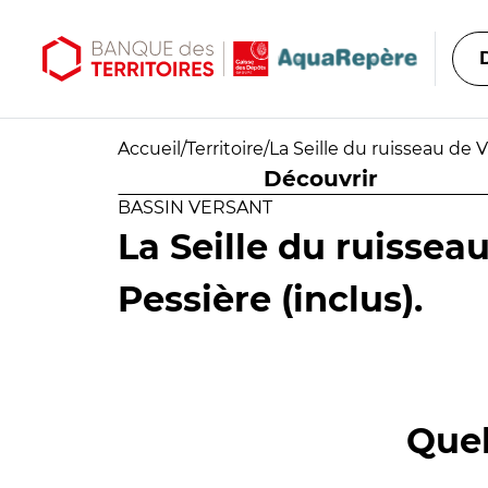
Aller au contenu principal
Aller au menu principal
Accueil
/
Territoire
/
La Seille du ruisseau de 
Découvrir
BASSIN VERSANT
La Seille du ruisse
Pessière (inclus).
Quel