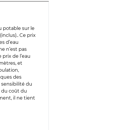
 potable sur le
inclus).. Ce prix
ces d’eau
e n’est pas
prix de l’eau
amètres, et
pulation,
iques des
 sensibilité du
 du coût du
ent, il ne tient