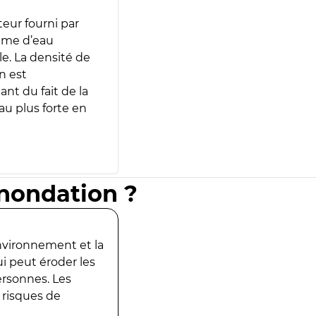
teur fourni par
lume d’eau
e. La densité de
n est
ant du fait de la
u plus forte en
inondation ?
environnement et la
ui peut éroder les
ersonnes. Les
 risques de