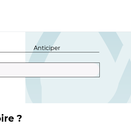
Anticiper
ire ?