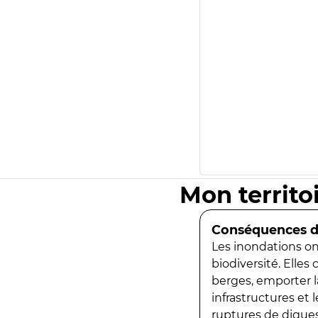
Mon territo
Conséquences de
Les inondations ont
biodiversité. Elles
berges, emporter la
infrastructures et
ruptures de digues