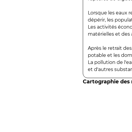
Lorsque les eaux r
dépérir, les popula
Les activités écon
matérielles et des a
Après le retrait d
potable et les do
La pollution de l'
et d'autres substanc
Cartographie des