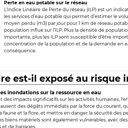
Perte en eau potable sur le réseau
L’Indice Linéaire de Perte du réseau (ILP) est un indica
les services d’eau potable qui permet d’estimer le vo
moyen perdu (m3) par jour pour 1 km de réseau potabl
population influe sur l’ILP. Plus la densité de populatio
importante, plus les ILP sont susceptible d’être import
concentration de la population et de la demande en ea
conséquence.
ire est-il exposé au risque 
s inondations sur la ressource en eau
 des impacts significatifs sur les activités humaines, l'
 causent des dégâts immédiats par la force du courant, q
 faune et la flore, et mettre en danger la sécurité des p
 les biens matériels sont également vulnérables, avec des
 et de barrages.