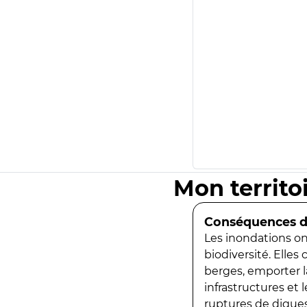
Mon territo
Conséquences de
Les inondations ont
biodiversité. Elles
berges, emporter la
infrastructures et
ruptures de digues