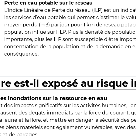
Perte en eau potable sur le réseau
L’Indice Linéaire de Perte du réseau (ILP) est un indica
les services d’eau potable qui permet d’estimer le vo
moyen perdu (m3) par jour pour 1 km de réseau potabl
population influe sur l’ILP. Plus la densité de populatio
importante, plus les ILP sont susceptible d’être import
concentration de la population et de la demande en ea
conséquence.
ire est-il exposé au risque 
s inondations sur la ressource en eau
 des impacts significatifs sur les activités humaines, l'
 causent des dégâts immédiats par la force du courant, q
 faune et la flore, et mettre en danger la sécurité des p
 les biens matériels sont également vulnérables, avec des
 et de barrages.