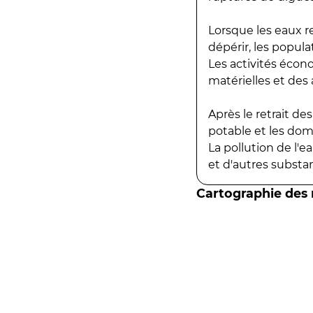
Lorsque les eaux r
dépérir, les popula
Les activités écon
matérielles et des a
Après le retrait d
potable et les do
La pollution de l'
et d'autres substanc
Cartographie des