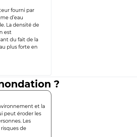
teur fourni par
lume d’eau
e. La densité de
n est
ant du fait de la
u plus forte en
inondation ?
environnement et la
ui peut éroder les
ersonnes. Les
 risques de