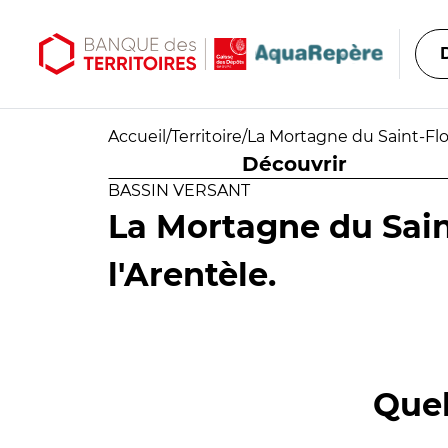
Aller au contenu principal
Aller au menu principal
Accueil
/
Territoire
/
La Mortagne du Saint-Flor
Découvrir
BASSIN VERSANT
La Mortagne du Sain
l'Arentèle.
Quel