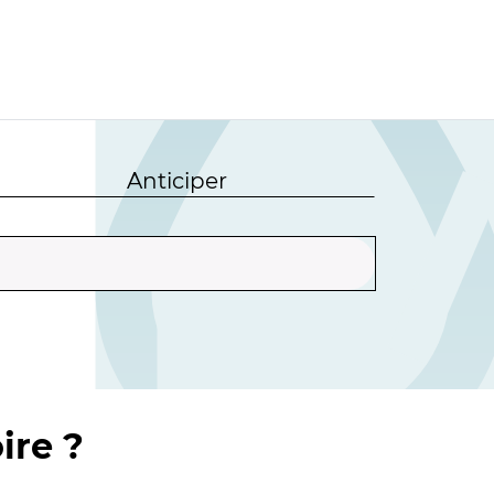
Anticiper
ire ?