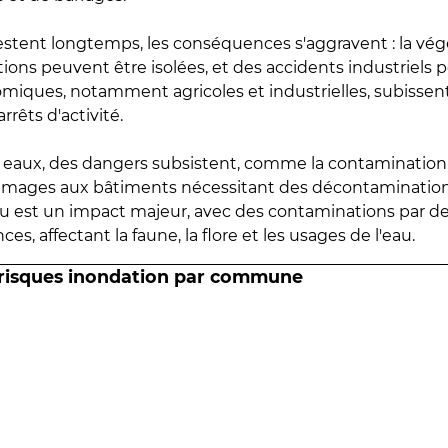
estent longtemps, les conséquences s'aggravent : la vé
tions peuvent être isolées, et des accidents industriels 
omiques, notamment agricoles et industrielles, subissen
rrêts d'activité.
es eaux, des dangers subsistent, comme la contamination
mmages aux bâtiments nécessitant des décontaminations
eau est un impact majeur, avec des contaminations par d
es, affectant la faune, la flore et les usages de l'eau.
 risques inondation par commune