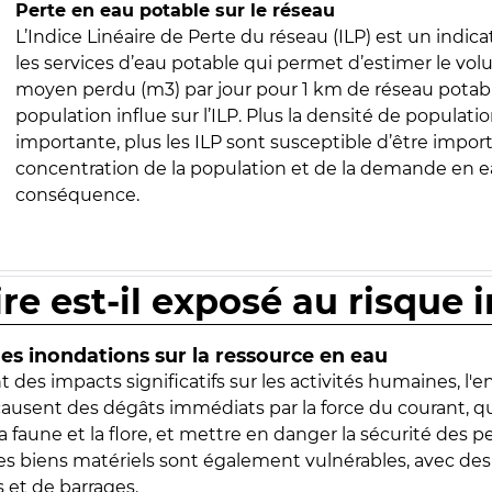
Perte en eau potable sur le réseau
L’Indice Linéaire de Perte du réseau (ILP) est un indica
les services d’eau potable qui permet d’estimer le vo
moyen perdu (m3) par jour pour 1 km de réseau potabl
population influe sur l’ILP. Plus la densité de populatio
importante, plus les ILP sont susceptible d’être import
concentration de la population et de la demande en ea
conséquence.
ire est-il exposé au risque 
s inondations sur la ressource en eau
 des impacts significatifs sur les activités humaines, l'
 causent des dégâts immédiats par la force du courant, q
 faune et la flore, et mettre en danger la sécurité des p
 les biens matériels sont également vulnérables, avec des
 et de barrages.