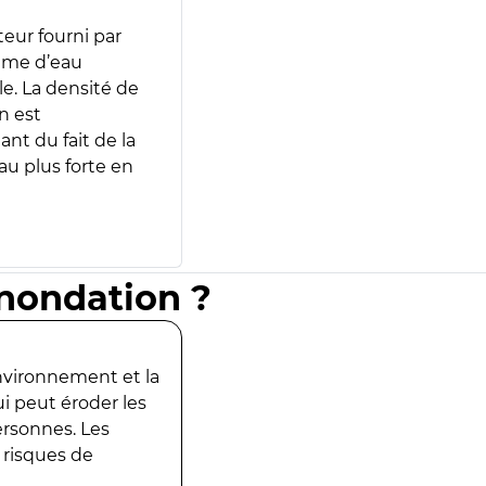
teur fourni par
lume d’eau
e. La densité de
n est
ant du fait de la
u plus forte en
inondation ?
environnement et la
ui peut éroder les
ersonnes. Les
 risques de