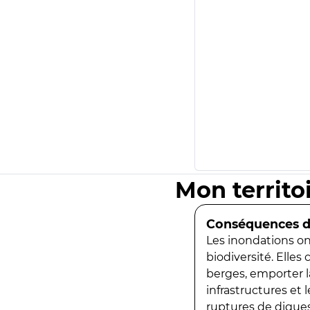
Mon territo
Conséquences de
Les inondations ont
biodiversité. Elles
berges, emporter la
infrastructures et
ruptures de digues