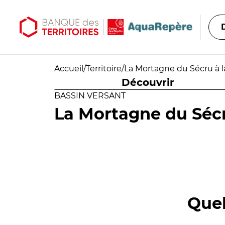
Aller au contenu principal
Aller au menu principal
Accueil
/
Territoire
/
La Mortagne du Sécru à la
Découvrir
BASSIN VERSANT
La Mortagne du Sécru
Quel