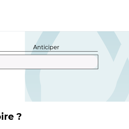
Anticiper
ire ?