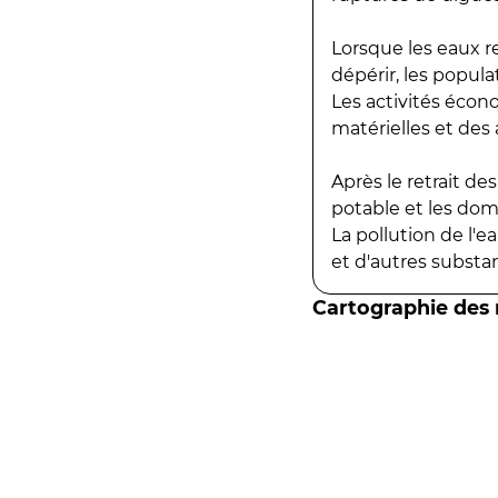
Lorsque les eaux r
dépérir, les popula
Les activités écon
matérielles et des a
Après le retrait d
potable et les do
La pollution de l'
et d'autres substanc
Cartographie des