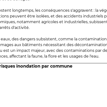
estent longtemps, les conséquences s'aggravent : la vé
tions peuvent être isolées, et des accidents industriels 
omiques, notamment agricoles et industrielles, subissen
rrêts d'activité.
es eaux, des dangers subsistent, comme la contamination
mmages aux bâtiments nécessitant des décontaminations
eau est un impact majeur, avec des contaminations par d
es, affectant la faune, la flore et les usages de l'eau.
 risques inondation par commune