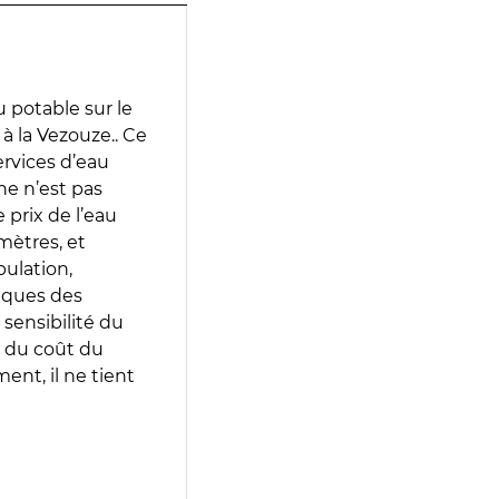
 potable sur le
à la Vezouze.. Ce
services d’eau
e n’est pas
prix de l’eau
amètres, et
pulation,
iques des
 sensibilité du
 du coût du
ent, il ne tient