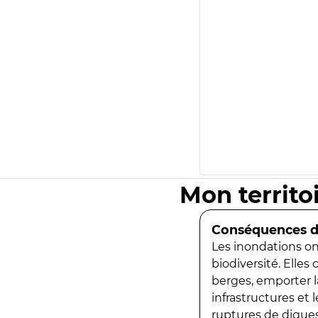
Mon territo
Conséquences de
Les inondations ont
biodiversité. Elles
berges, emporter la
infrastructures et
ruptures de digues