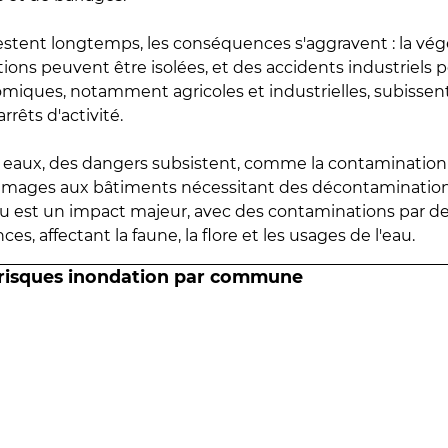
estent longtemps, les conséquences s'aggravent : la vé
tions peuvent être isolées, et des accidents industriels 
omiques, notamment agricoles et industrielles, subissen
rrêts d'activité.
es eaux, des dangers subsistent, comme la contamination
mmages aux bâtiments nécessitant des décontaminations
eau est un impact majeur, avec des contaminations par d
es, affectant la faune, la flore et les usages de l'eau.
 risques inondation par commune