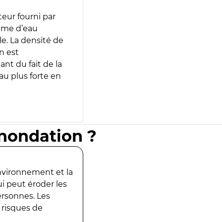
teur fourni par
lume d’eau
e. La densité de
n est
ant du fait de la
u plus forte en
inondation ?
environnement et la
ui peut éroder les
ersonnes. Les
 risques de