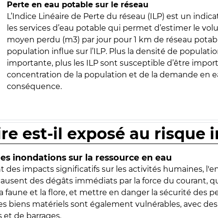
Perte en eau potable sur le réseau
L’Indice Linéaire de Perte du réseau (ILP) est un indica
les services d’eau potable qui permet d’estimer le vo
moyen perdu (m3) par jour pour 1 km de réseau potabl
population influe sur l’ILP. Plus la densité de populatio
importante, plus les ILP sont susceptible d’être import
concentration de la population et de la demande en ea
conséquence.
ire est-il exposé au risque 
s inondations sur la ressource en eau
 des impacts significatifs sur les activités humaines, l'
 causent des dégâts immédiats par la force du courant, q
 faune et la flore, et mettre en danger la sécurité des p
 les biens matériels sont également vulnérables, avec des
 et de barrages.