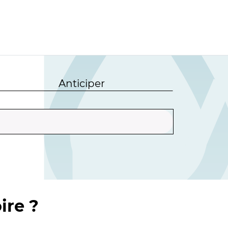
Anticiper
ire ?