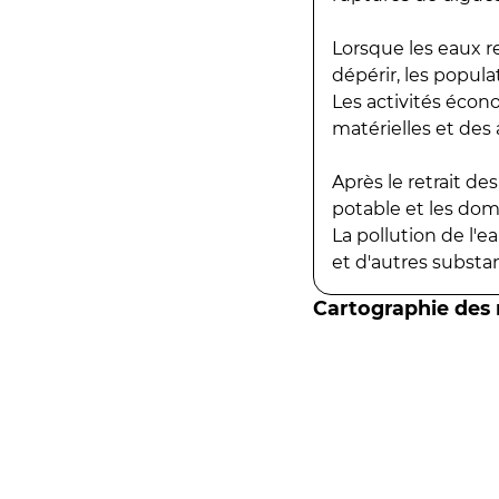
Lorsque les eaux r
dépérir, les popula
Les activités écon
matérielles et des a
Après le retrait d
potable et les do
La pollution de l'
et d'autres substanc
Cartographie des