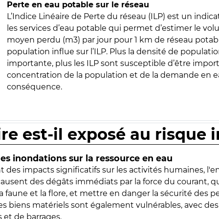
Perte en eau potable sur le réseau
L’Indice Linéaire de Perte du réseau (ILP) est un indica
les services d’eau potable qui permet d’estimer le vo
moyen perdu (m3) par jour pour 1 km de réseau potabl
population influe sur l’ILP. Plus la densité de populatio
importante, plus les ILP sont susceptible d’être import
concentration de la population et de la demande en ea
conséquence.
ire est-il exposé au risque 
s inondations sur la ressource en eau
 des impacts significatifs sur les activités humaines, l'
 causent des dégâts immédiats par la force du courant, q
 faune et la flore, et mettre en danger la sécurité des p
 les biens matériels sont également vulnérables, avec des
 et de barrages.