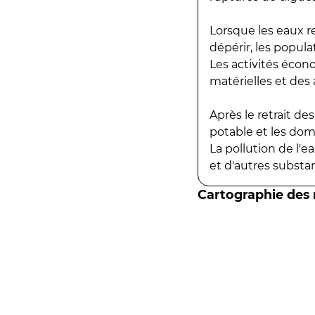
Lorsque les eaux r
dépérir, les popula
Les activités écon
matérielles et des a
Après le retrait d
potable et les do
La pollution de l'
et d'autres substanc
Cartographie des