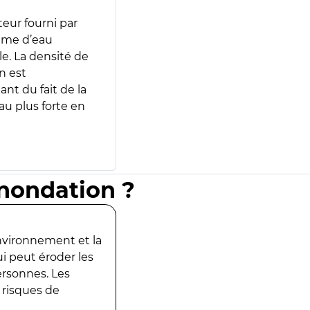
teur fourni par
lume d’eau
e. La densité de
n est
ant du fait de la
u plus forte en
inondation ?
environnement et la
ui peut éroder les
ersonnes. Les
 risques de