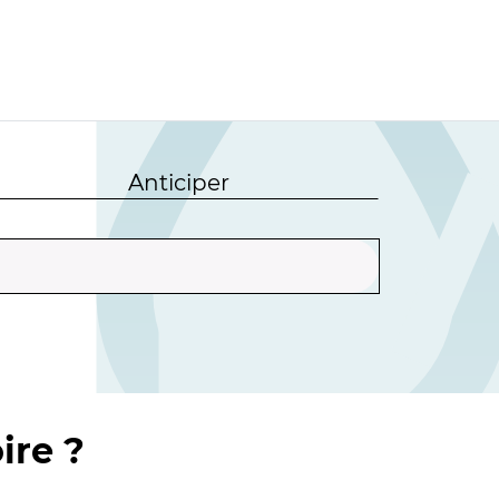
Anticiper
ire ?