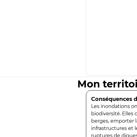
Mon territo
Conséquences de
Les inondations ont
biodiversité. Elles
berges, emporter la
infrastructures et
ruptures de digues