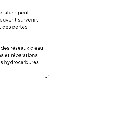
gétation peut
peuvent survenir.
t des pertes
 des réseaux d'eau
 et réparations.
es hydrocarbures