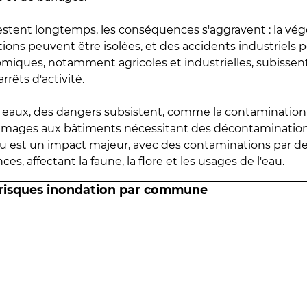
estent longtemps, les conséquences s'aggravent : la vé
tions peuvent être isolées, et des accidents industriels 
omiques, notamment agricoles et industrielles, subissen
rrêts d'activité.
es eaux, des dangers subsistent, comme la contamination
mmages aux bâtiments nécessitant des décontaminations
eau est un impact majeur, avec des contaminations par d
es, affectant la faune, la flore et les usages de l'eau.
 risques inondation par commune