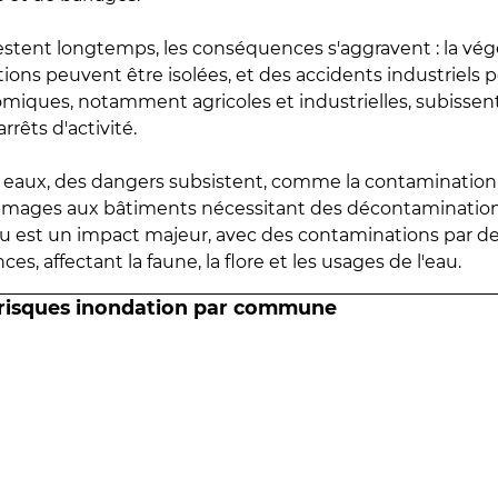
estent longtemps, les conséquences s'aggravent : la vé
tions peuvent être isolées, et des accidents industriels 
omiques, notamment agricoles et industrielles, subissen
rrêts d'activité.
es eaux, des dangers subsistent, comme la contamination
mmages aux bâtiments nécessitant des décontaminations
eau est un impact majeur, avec des contaminations par d
es, affectant la faune, la flore et les usages de l'eau.
 risques inondation par commune