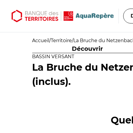
Aller au contenu principal
Aller au menu principal
Accueil
/
Territoire
/
La Bruche du Netzenbach à
Découvrir
BASSIN VERSANT
La Bruche du Netzen
(inclus).
Quel