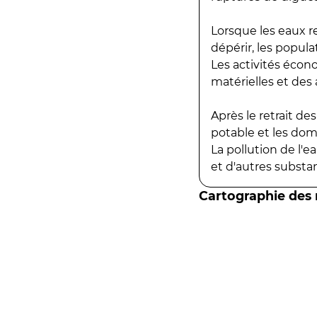
Lorsque les eaux r
dépérir, les popula
Les activités écon
matérielles et des a
Après le retrait d
potable et les do
La pollution de l'
et d'autres substanc
Cartographie des