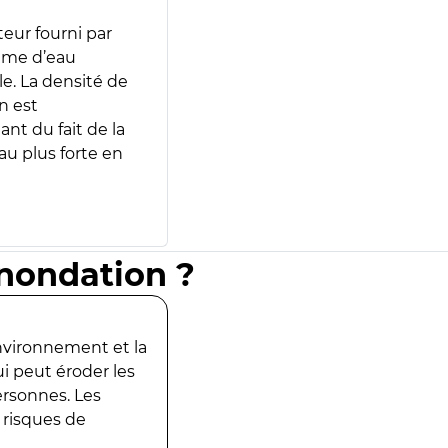
teur fourni par
lume d’eau
e. La densité de
n est
ant du fait de la
u plus forte en
inondation ?
environnement et la
ui peut éroder les
ersonnes. Les
 risques de