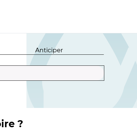
Anticiper
ire ?