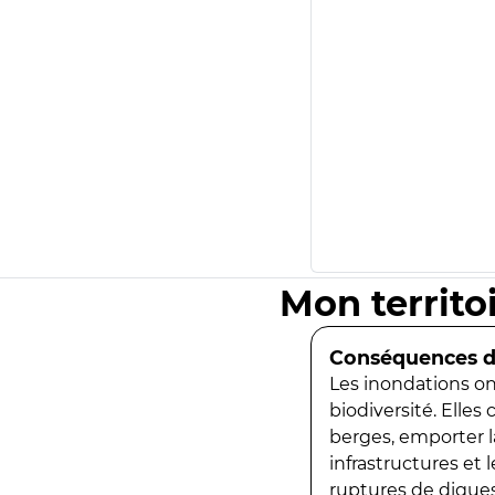
Mon territo
Conséquences de
Les inondations ont
biodiversité. Elles
berges, emporter la
infrastructures et
ruptures de digues