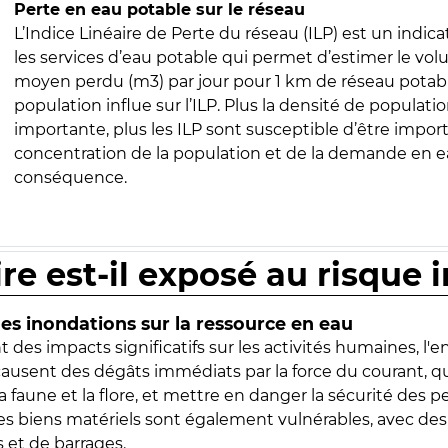
Perte en eau potable sur le réseau
L’Indice Linéaire de Perte du réseau (ILP) est un indica
les services d’eau potable qui permet d’estimer le vo
moyen perdu (m3) par jour pour 1 km de réseau potabl
population influe sur l’ILP. Plus la densité de populatio
importante, plus les ILP sont susceptible d’être import
concentration de la population et de la demande en ea
conséquence.
ire est-il exposé au risque 
s inondations sur la ressource en eau
 des impacts significatifs sur les activités humaines, l'
 causent des dégâts immédiats par la force du courant, q
 faune et la flore, et mettre en danger la sécurité des p
 les biens matériels sont également vulnérables, avec des
 et de barrages.