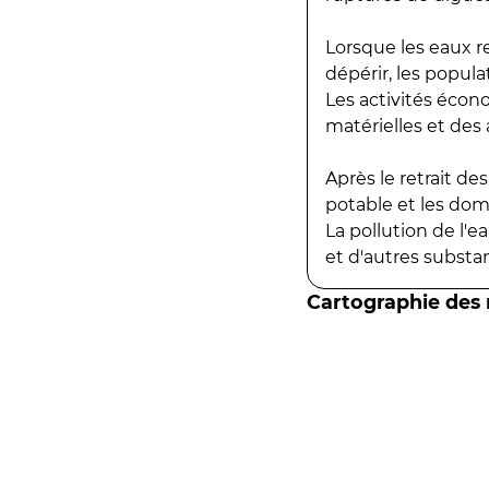
Lorsque les eaux r
dépérir, les popula
Les activités écon
matérielles et des a
Après le retrait d
potable et les do
La pollution de l'
et d'autres substanc
Cartographie des