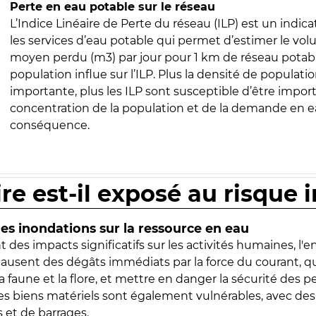
Perte en eau potable sur le réseau
L’Indice Linéaire de Perte du réseau (ILP) est un indica
les services d’eau potable qui permet d’estimer le vo
moyen perdu (m3) par jour pour 1 km de réseau potabl
population influe sur l’ILP. Plus la densité de populatio
importante, plus les ILP sont susceptible d’être import
concentration de la population et de la demande en ea
conséquence.
ire est-il exposé au risque 
s inondations sur la ressource en eau
 des impacts significatifs sur les activités humaines, l'
 causent des dégâts immédiats par la force du courant, q
 faune et la flore, et mettre en danger la sécurité des p
 les biens matériels sont également vulnérables, avec des
 et de barrages.