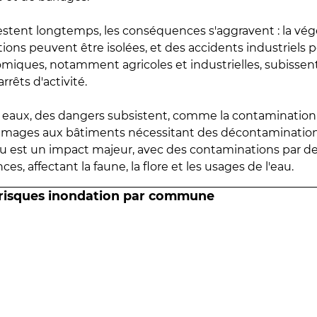
estent longtemps, les conséquences s'aggravent : la vé
tions peuvent être isolées, et des accidents industriels 
omiques, notamment agricoles et industrielles, subissen
rrêts d'activité.
es eaux, des dangers subsistent, comme la contamination
mmages aux bâtiments nécessitant des décontaminations
eau est un impact majeur, avec des contaminations par d
es, affectant la faune, la flore et les usages de l'eau.
 risques inondation par commune