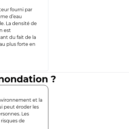
teur fourni par
lume d’eau
e. La densité de
n est
ant du fait de la
u plus forte en
inondation ?
environnement et la
ui peut éroder les
ersonnes. Les
 risques de