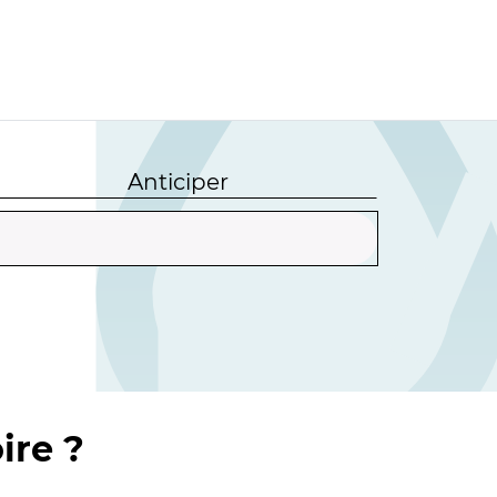
Anticiper
ire ?