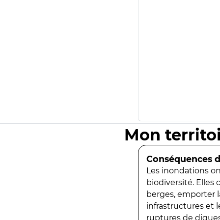
Mon territo
Conséquences de
Les inondations ont
biodiversité. Elles
berges, emporter la
infrastructures et
ruptures de digues