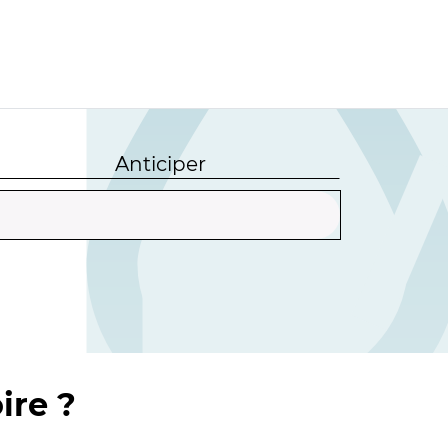
Anticiper
ire ?