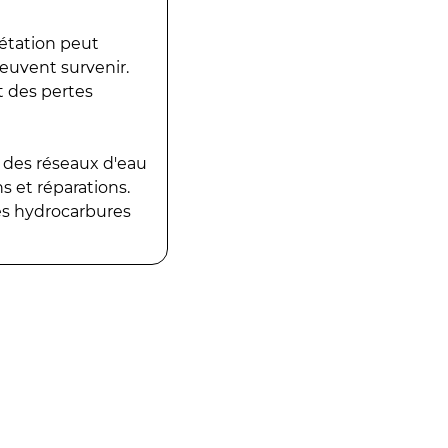
gétation peut
peuvent survenir.
t des pertes
 des réseaux d'eau
 et réparations.
es hydrocarbures