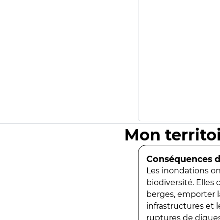
Mon territo
Conséquences de
Les inondations ont
biodiversité. Elles
berges, emporter la
infrastructures et
ruptures de digues