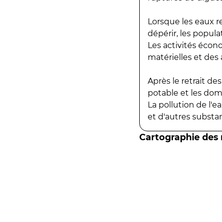
Lorsque les eaux r
dépérir, les popula
Les activités écon
matérielles et des a
Après le retrait d
potable et les do
La pollution de l'
et d'autres substanc
Cartographie des