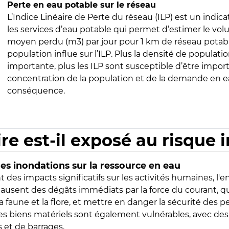
Perte en eau potable sur le réseau
L’Indice Linéaire de Perte du réseau (ILP) est un indica
les services d’eau potable qui permet d’estimer le vo
moyen perdu (m3) par jour pour 1 km de réseau potabl
population influe sur l’ILP. Plus la densité de populatio
importante, plus les ILP sont susceptible d’être import
concentration de la population et de la demande en ea
conséquence.
ire est-il exposé au risque 
s inondations sur la ressource en eau
 des impacts significatifs sur les activités humaines, l'
 causent des dégâts immédiats par la force du courant, q
 faune et la flore, et mettre en danger la sécurité des p
 les biens matériels sont également vulnérables, avec des
 et de barrages.