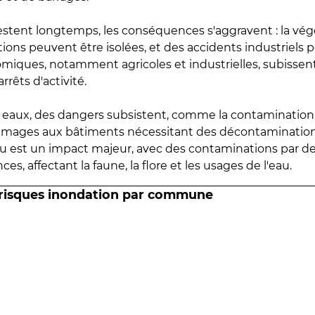
estent longtemps, les conséquences s'aggravent : la vé
tions peuvent être isolées, et des accidents industriels 
omiques, notamment agricoles et industrielles, subissen
rrêts d'activité.
es eaux, des dangers subsistent, comme la contamination
mmages aux bâtiments nécessitant des décontaminations
eau est un impact majeur, avec des contaminations par d
es, affectant la faune, la flore et les usages de l'eau.
 risques inondation par commune