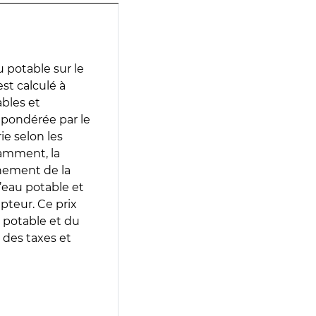
 potable sur le
est calculé à
ables et
 pondérée par le
e selon les
tamment, la
gnement de la
’eau potable et
epteur. Ce prix
 potable et du
 des taxes et