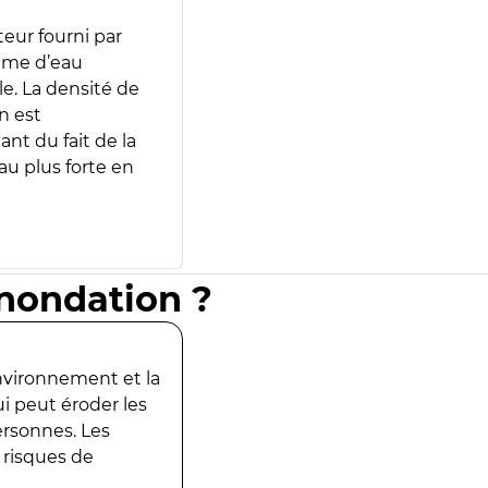
teur fourni par
lume d’eau
e. La densité de
n est
ant du fait de la
u plus forte en
inondation ?
environnement et la
ui peut éroder les
ersonnes. Les
 risques de