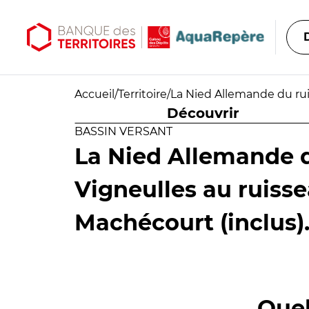
Aller au contenu principal
Aller au menu principal
Accueil
/
Territoire
/
La Nied Allemande du rui
Découvrir
BASSIN VERSANT
La Nied Allemande 
Vigneulles au ruiss
Machécourt (inclus)
Quel