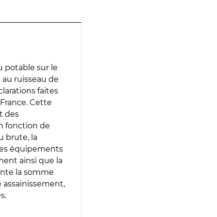
 potable sur le
s au ruisseau de
larations faites
 France. Cette
t des
en fonction de
 brute, la
 les équipements
ment ainsi que la
sente la somme
e assainissement,
s.