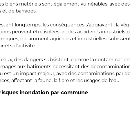
 les biens matériels sont également vulnérables, avec des
 et de barrages.
estent longtemps, les conséquences s'aggravent : la vé
tions peuvent être isolées, et des accidents industriels 
omiques, notamment agricoles et industrielles, subissen
rrêts d'activité.
es eaux, des dangers subsistent, comme la contamination
mmages aux bâtiments nécessitant des décontaminations
eau est un impact majeur, avec des contaminations par d
es, affectant la faune, la flore et les usages de l'eau.
 risques inondation par commune