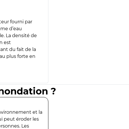
teur fourni par
lume d’eau
e. La densité de
n est
ant du fait de la
u plus forte en
inondation ?
environnement et la
ui peut éroder les
ersonnes. Les