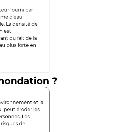
teur fourni par
lume d’eau
e. La densité de
n est
ant du fait de la
u plus forte en
inondation ?
environnement et la
ui peut éroder les
ersonnes. Les
 risques de