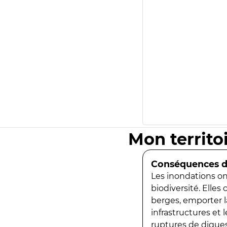
Mon territo
Conséquences de
Les inondations ont
biodiversité. Elles
berges, emporter la
infrastructures et
ruptures de digues