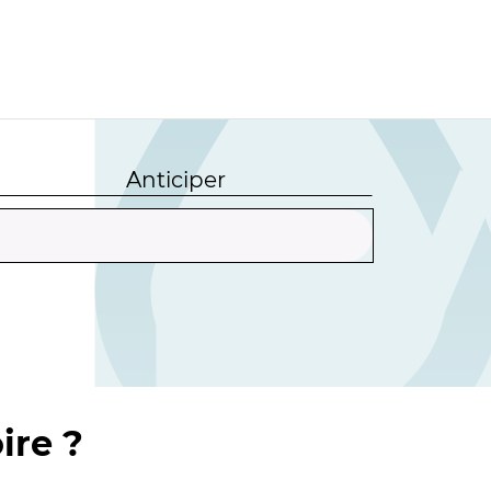
Anticiper
ire ?