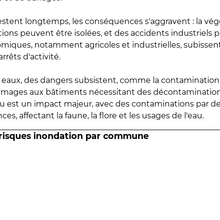
estent longtemps, les conséquences s'aggravent : la vé
tions peuvent être isolées, et des accidents industriels 
omiques, notamment agricoles et industrielles, subissen
rrêts d'activité.
es eaux, des dangers subsistent, comme la contamination
mmages aux bâtiments nécessitant des décontaminations
eau est un impact majeur, avec des contaminations par d
es, affectant la faune, la flore et les usages de l'eau.
 risques inondation par commune