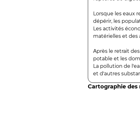
Lorsque les eaux r
dépérir, les popula
Les activités écon
matérielles et des a
Après le retrait d
potable et les do
La pollution de l'
et d'autres substanc
Cartographie des