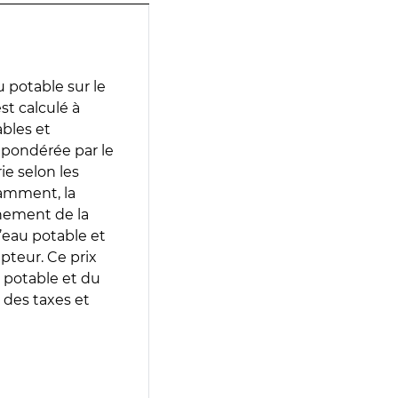
 potable sur le
est calculé à
ables et
 pondérée par le
e selon les
tamment, la
gnement de la
’eau potable et
epteur. Ce prix
 potable et du
 des taxes et