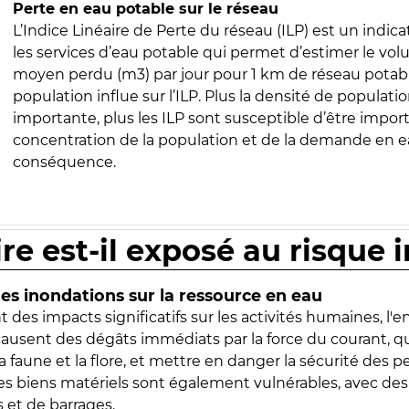
Perte en eau potable sur le réseau
L’Indice Linéaire de Perte du réseau (ILP) est un indica
les services d’eau potable qui permet d’estimer le vo
moyen perdu (m3) par jour pour 1 km de réseau potabl
population influe sur l’ILP. Plus la densité de populatio
importante, plus les ILP sont susceptible d’être import
concentration de la population et de la demande en ea
conséquence.
ire est-il exposé au risque 
s inondations sur la ressource en eau
 des impacts significatifs sur les activités humaines, l'
 causent des dégâts immédiats par la force du courant, q
 faune et la flore, et mettre en danger la sécurité des p
 les biens matériels sont également vulnérables, avec des
 et de barrages.