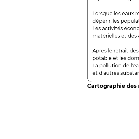
Lorsque les eaux r
dépérir, les popula
Les activités écon
matérielles et des a
Après le retrait d
potable et les do
La pollution de l'
et d'autres substanc
Cartographie des