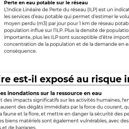
Perte en eau potable sur le réseau
L’Indice Linéaire de Perte du réseau (ILP) est un indica
les services d’eau potable qui permet d’estimer le vo
moyen perdu (m3) par jour pour 1 km de réseau potabl
population influe sur l’ILP. Plus la densité de populatio
importante, plus les ILP sont susceptible d’être import
concentration de la population et de la demande en ea
conséquence.
ire est-il exposé au risque 
s inondations sur la ressource en eau
 des impacts significatifs sur les activités humaines, l'
 causent des dégâts immédiats par la force du courant, q
 faune et la flore, et mettre en danger la sécurité des p
 les biens matériels sont également vulnérables, avec des
 et de barrages.