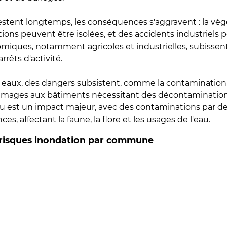
estent longtemps, les conséquences s'aggravent : la vé
tions peuvent être isolées, et des accidents industriels 
omiques, notamment agricoles et industrielles, subissen
rrêts d'activité.
es eaux, des dangers subsistent, comme la contamination
mmages aux bâtiments nécessitant des décontaminations
eau est un impact majeur, avec des contaminations par d
es, affectant la faune, la flore et les usages de l'eau.
 risques inondation par commune