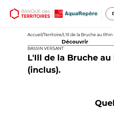
Aller au contenu principal
Aller au menu principal
Accueil
/
Territoire
/
L'Ill de la Bruche au Rhin 
Découvrir
BASSIN VERSANT
L'Ill de la Bruche a
(inclus).
Quel