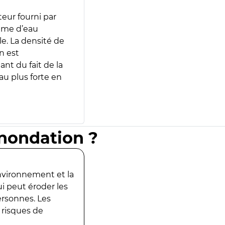
teur fourni par
lume d’eau
e. La densité de
n est
ant du fait de la
u plus forte en
inondation ?
environnement et la
ui peut éroder les
ersonnes. Les
 risques de