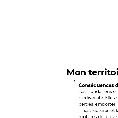
Mon territo
Conséquences de
Les inondations ont
biodiversité. Elles
berges, emporter la
infrastructures et
ruptures de digues