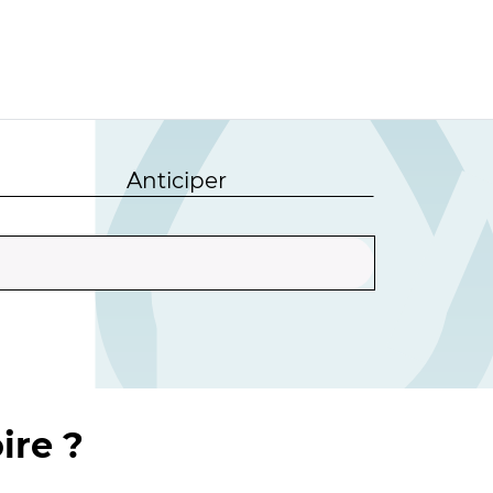
Anticiper
ire ?