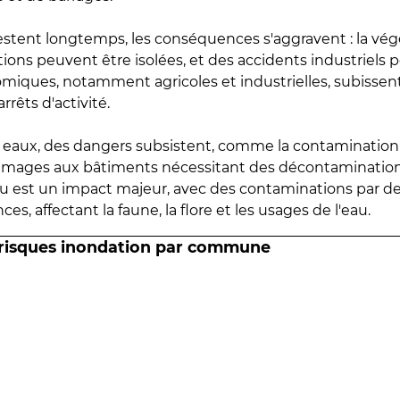
estent longtemps, les conséquences s'aggravent : la vé
tions peuvent être isolées, et des accidents industriels 
omiques, notamment agricoles et industrielles, subissen
rrêts d'activité.
es eaux, des dangers subsistent, comme la contamination
mmages aux bâtiments nécessitant des décontaminations
eau est un impact majeur, avec des contaminations par d
es, affectant la faune, la flore et les usages de l'eau.
 risques inondation par commune