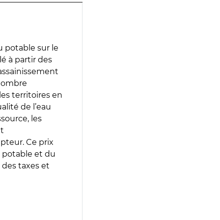
 potable sur le
lé à partir des
d’assainissement
 nombre
es territoires en
lité de l’eau
source, les
t
epteur. Ce prix
 potable et du
 des taxes et