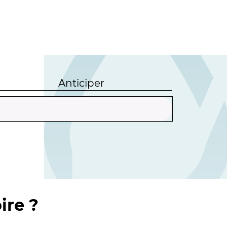
Anticiper
ire ?