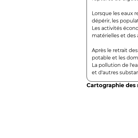
Lorsque les eaux r
dépérir, les popula
Les activités écon
matérielles et des a
Après le retrait d
potable et les do
La pollution de l'
et d'autres substanc
Cartographie des