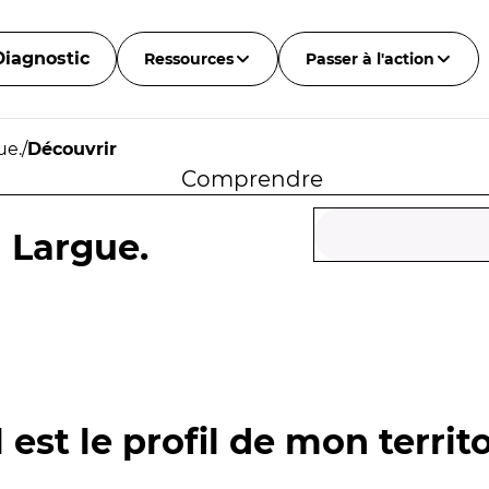
Diagnostic
Ressources
Passer à l'action
ue.
/
Découvrir
Comprendre
a Largue.
 est le profil de mon territo