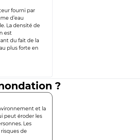
teur fourni par
lume d’eau
e. La densité de
n est
ant du fait de la
u plus forte en
inondation ?
environnement et la
ui peut éroder les
ersonnes. Les
 risques de