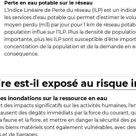
Perte en eau potable sur le réseau
L’Indice Linéaire de Perte du réseau (ILP) est un indica
les services d’eau potable qui permet d’estimer le vo
moyen perdu (m3) par jour pour 1 km de réseau potabl
population influe sur l’ILP. Plus la densité de populatio
importante, plus les ILP sont susceptible d’être import
concentration de la population et de la demande en ea
conséquence.
ire est-il exposé au risque 
s inondations sur la ressource en eau
 des impacts significatifs sur les activités humaines, l'
 causent des dégâts immédiats par la force du courant, q
 faune et la flore, et mettre en danger la sécurité des p
 les biens matériels sont également vulnérables, avec des
 et de barrages.