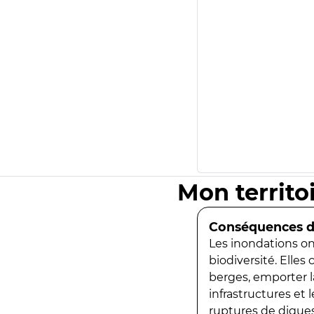
Mon territo
Conséquences de
Les inondations ont
biodiversité. Elles
berges, emporter la
infrastructures et
ruptures de digues