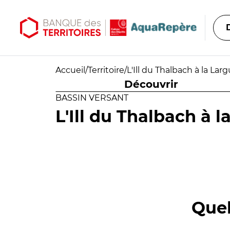
Aller au contenu principal
Aller au menu principal
Accueil
/
Territoire
/
L'Ill du Thalbach à la Larg
Découvrir
BASSIN VERSANT
L'Ill du Thalbach à l
Quel