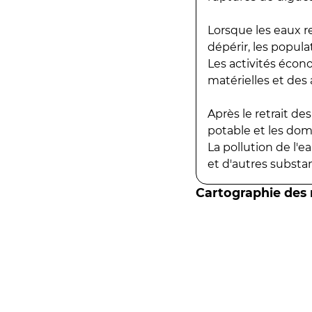
Lorsque les eaux r
dépérir, les popula
Les activités écon
matérielles et des a
Après le retrait d
potable et les do
La pollution de l'
et d'autres substanc
Cartographie des