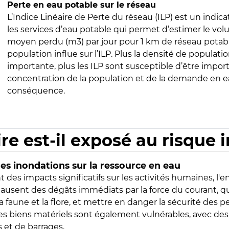
Perte en eau potable sur le réseau
L’Indice Linéaire de Perte du réseau (ILP) est un indica
les services d’eau potable qui permet d’estimer le vo
moyen perdu (m3) par jour pour 1 km de réseau potabl
population influe sur l’ILP. Plus la densité de populatio
importante, plus les ILP sont susceptible d’être import
concentration de la population et de la demande en ea
conséquence.
ire est-il exposé au risque 
s inondations sur la ressource en eau
 des impacts significatifs sur les activités humaines, l'
 causent des dégâts immédiats par la force du courant, q
 faune et la flore, et mettre en danger la sécurité des p
 les biens matériels sont également vulnérables, avec des
 et de barrages.