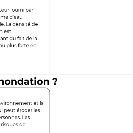
teur fourni par
lume d’eau
e. La densité de
n est
ant du fait de la
u plus forte en
inondation ?
environnement et la
ui peut éroder les
ersonnes. Les
 risques de