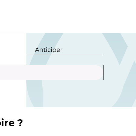
Anticiper
ire ?