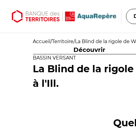
Aller au contenu principal
Aller au menu principal
Accueil
/
Territoire
/
La Blind de la rigole de Wi
Découvrir
BASSIN VERSANT
La Blind de la rigo
à l'Ill.
Quel