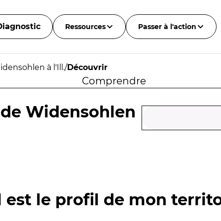
Diagnostic
Ressources
Passer à l'action
densohlen à l'Ill.
/
Découvrir
Comprendre
le de Widensohlen
 est le profil de mon territo