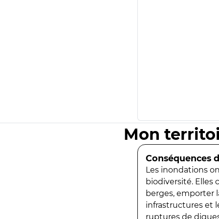
Mon territo
Conséquences de
Les inondations ont
biodiversité. Elles
berges, emporter la
infrastructures et
ruptures de digues