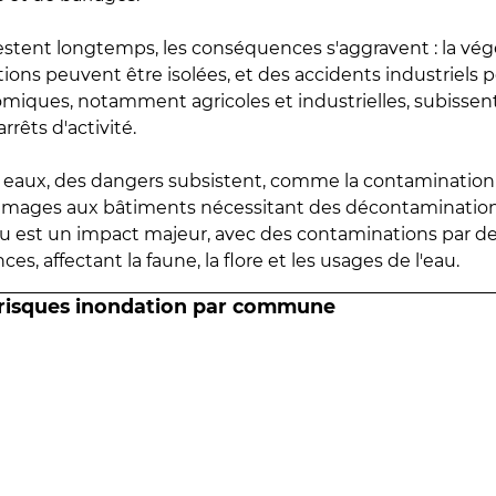
estent longtemps, les conséquences s'aggravent : la vé
tions peuvent être isolées, et des accidents industriels 
omiques, notamment agricoles et industrielles, subissen
rrêts d'activité.
es eaux, des dangers subsistent, comme la contamination
mmages aux bâtiments nécessitant des décontaminations
eau est un impact majeur, avec des contaminations par d
es, affectant la faune, la flore et les usages de l'eau.
 risques inondation par commune