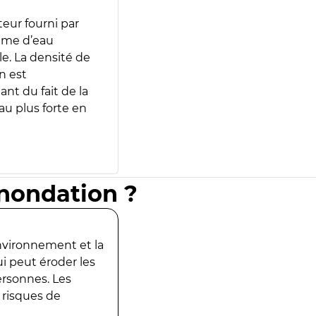
teur fourni par
lume d’eau
e. La densité de
n est
ant du fait de la
u plus forte en
inondation ?
environnement et la
ui peut éroder les
ersonnes. Les
 risques de