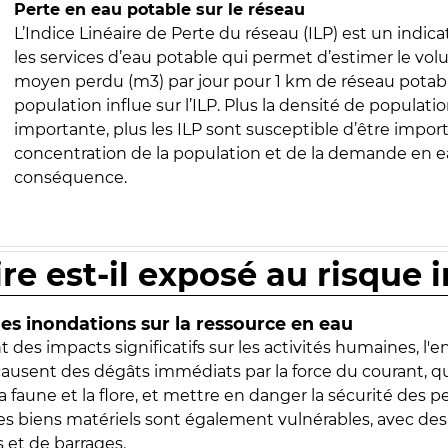
Perte en eau potable sur le réseau
L’Indice Linéaire de Perte du réseau (ILP) est un indica
les services d’eau potable qui permet d’estimer le vo
moyen perdu (m3) par jour pour 1 km de réseau potabl
population influe sur l’ILP. Plus la densité de populatio
importante, plus les ILP sont susceptible d’être import
concentration de la population et de la demande en ea
conséquence.
ire est-il exposé au risque 
s inondations sur la ressource en eau
 des impacts significatifs sur les activités humaines, l'
 causent des dégâts immédiats par la force du courant, q
 faune et la flore, et mettre en danger la sécurité des p
 les biens matériels sont également vulnérables, avec des
 et de barrages.