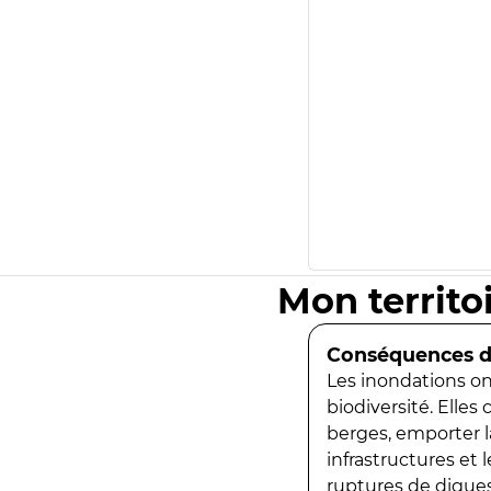
Mon territo
Conséquences de
Les inondations ont
biodiversité. Elles
berges, emporter la
infrastructures et
ruptures de digues