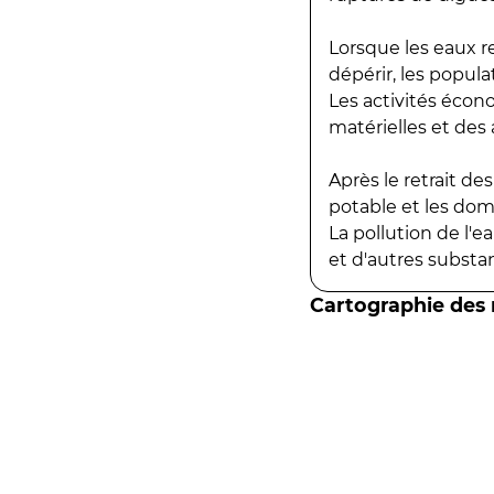
Lorsque les eaux r
dépérir, les popula
Les activités écon
matérielles et des a
Après le retrait d
potable et les do
La pollution de l'
et d'autres substanc
Cartographie des