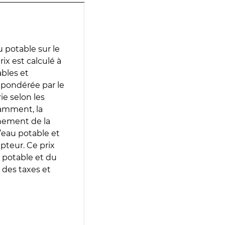
 potable sur le
ix est calculé à
ables et
 pondérée par le
e selon les
tamment, la
gnement de la
’eau potable et
epteur. Ce prix
 potable et du
 des taxes et