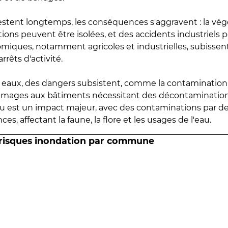
estent longtemps, les conséquences s'aggravent : la vé
tions peuvent être isolées, et des accidents industriels 
omiques, notamment agricoles et industrielles, subissen
rrêts d'activité.
es eaux, des dangers subsistent, comme la contamination
mmages aux bâtiments nécessitant des décontaminations
eau est un impact majeur, avec des contaminations par d
es, affectant la faune, la flore et les usages de l'eau.
 risques inondation par commune