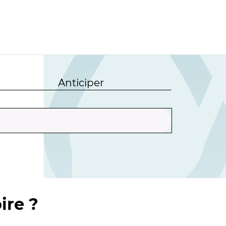
Anticiper
ire ?