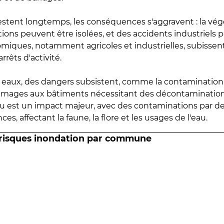
estent longtemps, les conséquences s'aggravent : la vé
tions peuvent être isolées, et des accidents industriels 
omiques, notamment agricoles et industrielles, subissen
rrêts d'activité.
es eaux, des dangers subsistent, comme la contamination
mmages aux bâtiments nécessitant des décontaminations
eau est un impact majeur, avec des contaminations par d
es, affectant la faune, la flore et les usages de l'eau.
 risques inondation par commune