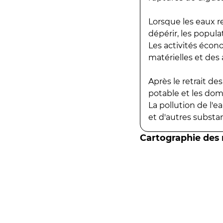
Lorsque les eaux r
dépérir, les popula
Les activités écon
matérielles et des a
Après le retrait d
potable et les do
La pollution de l'
et d'autres substanc
Cartographie des