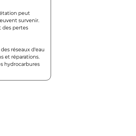
gétation peut
peuvent survenir.
t des pertes
 des réseaux d'eau
 et réparations.
es hydrocarbures