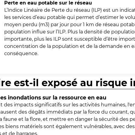
Perte en eau potable sur le réseau
L’Indice Linéaire de Perte du réseau (ILP) est un indica
les services d’eau potable qui permet d’estimer le vo
moyen perdu (m3) par jour pour 1 km de réseau potabl
population influe sur l’ILP. Plus la densité de populatio
importante, plus les ILP sont susceptible d’être import
concentration de la population et de la demande en ea
conséquence.
ire est-il exposé au risque 
s inondations sur la ressource en eau
 des impacts significatifs sur les activités humaines, l'
 causent des dégâts immédiats par la force du courant, q
 faune et la flore, et mettre en danger la sécurité des p
 les biens matériels sont également vulnérables, avec des
 et de barrages.