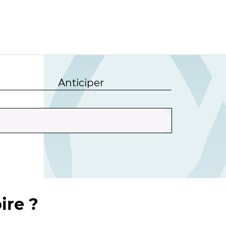
Anticiper
ire ?