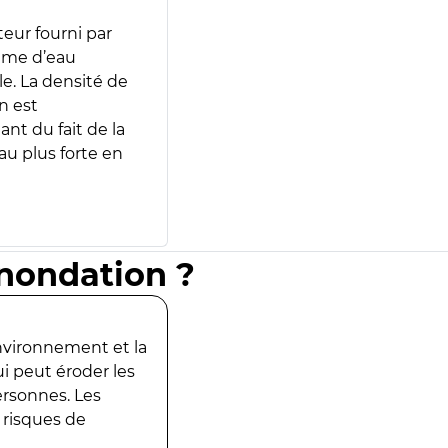
teur fourni par
lume d’eau
e. La densité de
n est
ant du fait de la
u plus forte en
inondation ?
environnement et la
ui peut éroder les
ersonnes. Les
 risques de