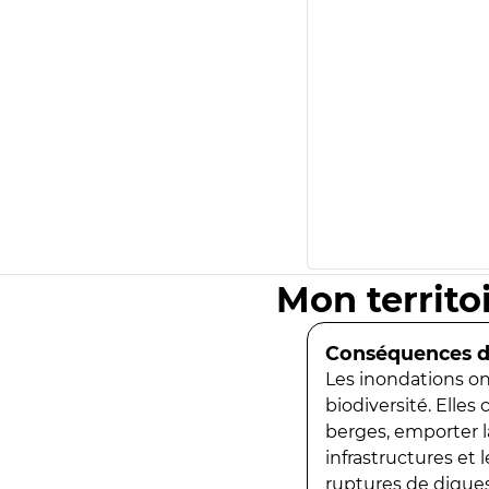
Mon territo
Conséquences de
Les inondations ont
biodiversité. Elles
berges, emporter la
infrastructures et
ruptures de digues