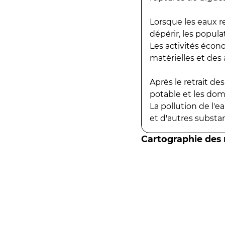
Lorsque les eaux r
dépérir, les popula
Les activités écon
matérielles et des a
Après le retrait d
potable et les do
La pollution de l'
et d'autres substanc
Cartographie des