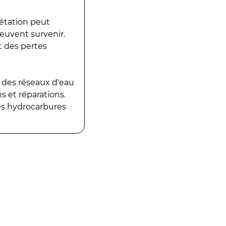
gétation peut
peuvent survenir.
t des pertes
 des réseaux d'eau
 et réparations.
es hydrocarbures