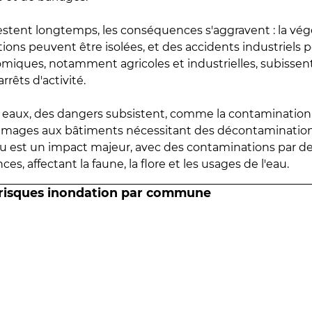
estent longtemps, les conséquences s'aggravent : la vé
tions peuvent être isolées, et des accidents industriels 
omiques, notamment agricoles et industrielles, subissen
rrêts d'activité.
es eaux, des dangers subsistent, comme la contamination
mmages aux bâtiments nécessitant des décontaminations
eau est un impact majeur, avec des contaminations par d
es, affectant la faune, la flore et les usages de l'eau.
 risques inondation par commune