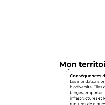
Mon territo
Conséquences de
Les inondations ont
biodiversité. Elles
berges, emporter la
infrastructures et
ruptures de digues