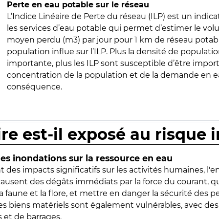
Perte en eau potable sur le réseau
L’Indice Linéaire de Perte du réseau (ILP) est un indica
les services d’eau potable qui permet d’estimer le vo
moyen perdu (m3) par jour pour 1 km de réseau potabl
population influe sur l’ILP. Plus la densité de populatio
importante, plus les ILP sont susceptible d’être import
concentration de la population et de la demande en ea
conséquence.
ire est-il exposé au risque 
s inondations sur la ressource en eau
 des impacts significatifs sur les activités humaines, l'
 causent des dégâts immédiats par la force du courant, q
 faune et la flore, et mettre en danger la sécurité des p
 les biens matériels sont également vulnérables, avec des
 et de barrages.