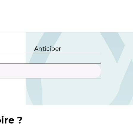
Anticiper
ire ?