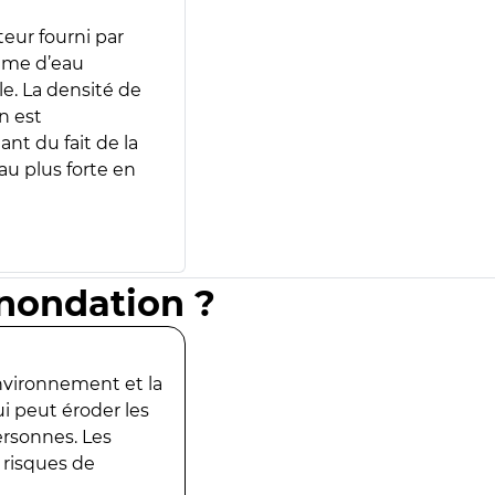
teur fourni par
lume d’eau
e. La densité de
n est
ant du fait de la
u plus forte en
inondation ?
environnement et la
ui peut éroder les
ersonnes. Les
 risques de