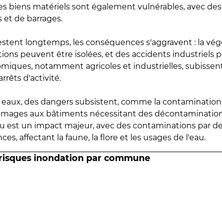
 les biens matériels sont également vulnérables, avec des
 et de barrages.
estent longtemps, les conséquences s'aggravent : la vé
tions peuvent être isolées, et des accidents industriels 
omiques, notamment agricoles et industrielles, subissen
rrêts d'activité.
es eaux, des dangers subsistent, comme la contamination
mmages aux bâtiments nécessitant des décontaminations
eau est un impact majeur, avec des contaminations par d
es, affectant la faune, la flore et les usages de l'eau.
 risques inondation par commune