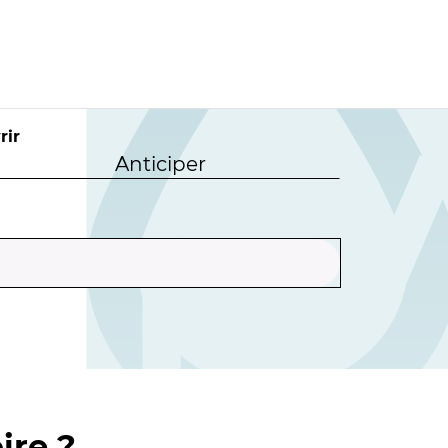
rir
Anticiper
ire ?