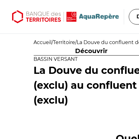
Aller au contenu principal
Aller au menu principal
Accueil
/
Territoire
/
La Douve du confluent de 
Découvrir
BASSIN VERSANT
La Douve du conflue
(exclu) au confluent
(exclu)
Quel