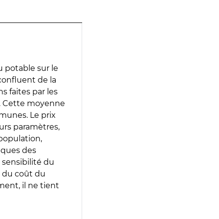
 potable sur le
confluent de la
s faites par les
e. Cette moyenne
munes. Le prix
eurs paramètres,
population,
iques des
 sensibilité du
 du coût du
ent, il ne tient