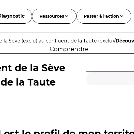
Diagnostic
Ressources
Passer à l'action
la Sève (exclu) au confluent de la Taute (exclu)
/
Découv
Comprendre
nt de la Sève
 de la Taute
 est le profil de mon territo