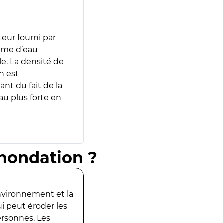
teur fourni par
lume d’eau
e. La densité de
n est
ant du fait de la
u plus forte en
inondation ?
environnement et la
ui peut éroder les
ersonnes. Les