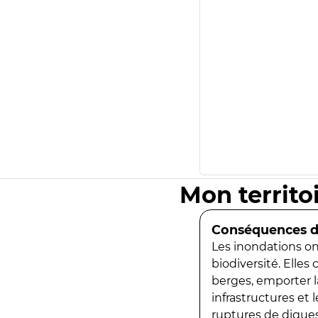
Mon territo
Conséquences de
Les inondations ont
biodiversité. Elles
berges, emporter la
infrastructures et
ruptures de digues