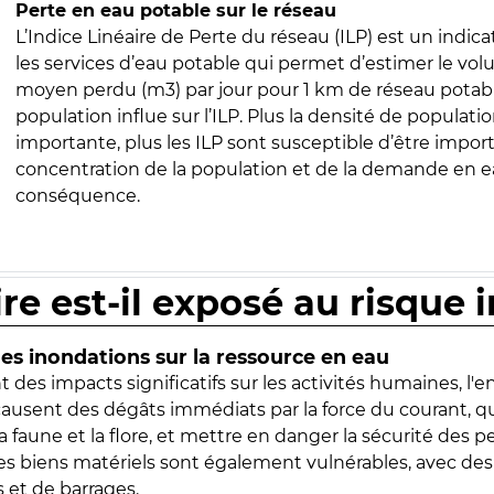
Perte en eau potable sur le réseau
L’Indice Linéaire de Perte du réseau (ILP) est un indica
les services d’eau potable qui permet d’estimer le vo
moyen perdu (m3) par jour pour 1 km de réseau potabl
population influe sur l’ILP. Plus la densité de populatio
importante, plus les ILP sont susceptible d’être import
concentration de la population et de la demande en ea
conséquence.
ire est-il exposé au risque 
s inondations sur la ressource en eau
 des impacts significatifs sur les activités humaines, l'
 causent des dégâts immédiats par la force du courant, q
 faune et la flore, et mettre en danger la sécurité des p
 les biens matériels sont également vulnérables, avec des
 et de barrages.