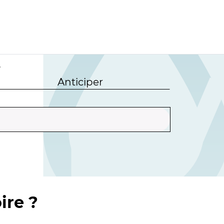
r
Anticiper
ire ?