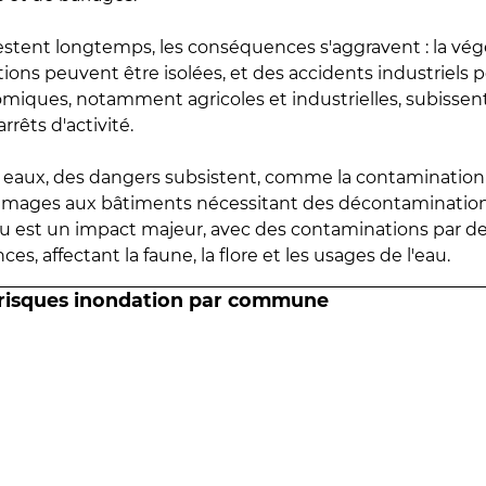
estent longtemps, les conséquences s'aggravent : la vé
tions peuvent être isolées, et des accidents industriels 
omiques, notamment agricoles et industrielles, subissen
rrêts d'activité.
es eaux, des dangers subsistent, comme la contamination
mmages aux bâtiments nécessitant des décontaminations
eau est un impact majeur, avec des contaminations par d
es, affectant la faune, la flore et les usages de l'eau.
 risques inondation par commune