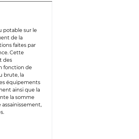
 potable sur le
uent de la
tions faites par
nce. Cette
t des
en fonction de
 brute, la
 les équipements
ment ainsi que la
sente la somme
e assainissement,
s.