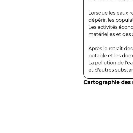
Lorsque les eaux r
dépérir, les popula
Les activités écon
matérielles et des a
Après le retrait d
potable et les do
La pollution de l'
et d'autres substanc
Cartographie des