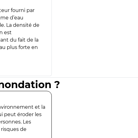
teur fourni par
lume d’eau
e. La densité de
n est
ant du fait de la
u plus forte en
inondation ?
environnement et la
ui peut éroder les
ersonnes. Les
 risques de