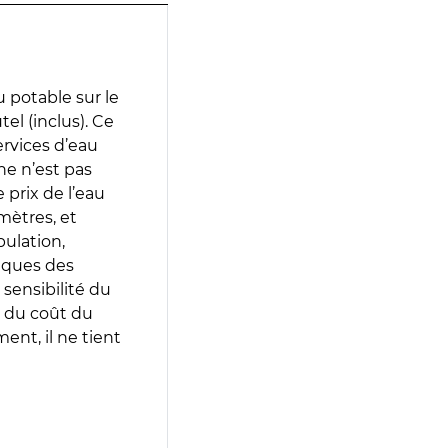
 potable sur le
el (inclus). Ce
services d’eau
e n’est pas
prix de l’eau
amètres, et
pulation,
iques des
 sensibilité du
 du coût du
ent, il ne tient