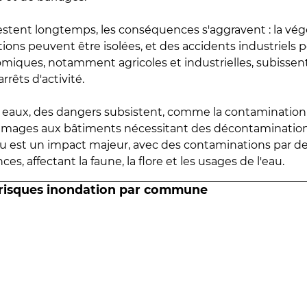
estent longtemps, les conséquences s'aggravent : la vé
tions peuvent être isolées, et des accidents industriels 
omiques, notamment agricoles et industrielles, subissen
rrêts d'activité.
es eaux, des dangers subsistent, comme la contamination
mmages aux bâtiments nécessitant des décontaminations
eau est un impact majeur, avec des contaminations par d
es, affectant la faune, la flore et les usages de l'eau.
 risques inondation par commune