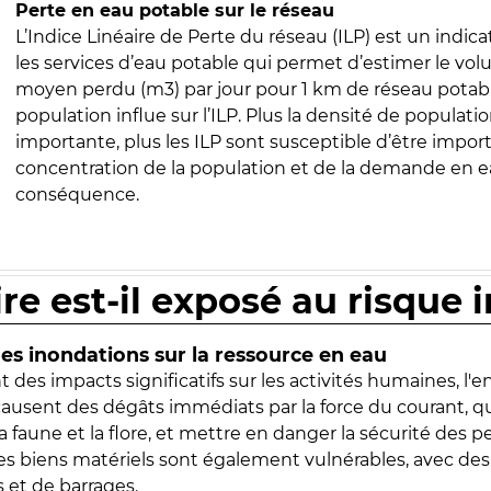
Perte en eau potable sur le réseau
L’Indice Linéaire de Perte du réseau (ILP) est un indica
les services d’eau potable qui permet d’estimer le vo
moyen perdu (m3) par jour pour 1 km de réseau potabl
population influe sur l’ILP. Plus la densité de populatio
importante, plus les ILP sont susceptible d’être import
concentration de la population et de la demande en ea
conséquence.
ire est-il exposé au risque 
s inondations sur la ressource en eau
 des impacts significatifs sur les activités humaines, l'
 causent des dégâts immédiats par la force du courant, q
 faune et la flore, et mettre en danger la sécurité des p
 les biens matériels sont également vulnérables, avec des
 et de barrages.