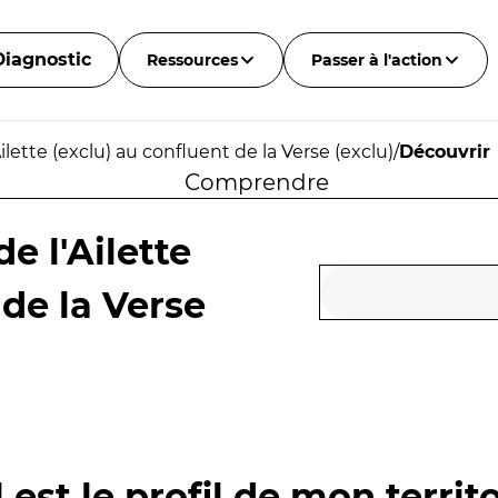
Diagnostic
Ressources
Passer à l'action
ilette (exclu) au confluent de la Verse (exclu)
/
Découvrir
Comprendre
e l'Ailette
 de la Verse
 est le profil de mon territo