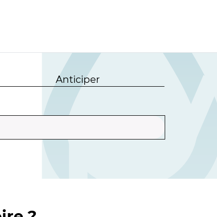
Anticiper
ire ?