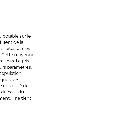
 potable sur le
fluent de la
s faites par les
e. Cette moyenne
munes. Le prix
eurs paramètres,
population,
iques des
 sensibilité du
 du coût du
ent, il ne tient