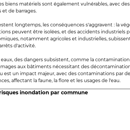
 les biens matériels sont également vulnérables, avec des
 et de barrages.
estent longtemps, les conséquences s'aggravent : la vé
tions peuvent être isolées, et des accidents industriels 
omiques, notamment agricoles et industrielles, subissen
rrêts d'activité.
es eaux, des dangers subsistent, comme la contamination
mmages aux bâtiments nécessitant des décontaminations
eau est un impact majeur, avec des contaminations par d
es, affectant la faune, la flore et les usages de l'eau.
 risques inondation par commune