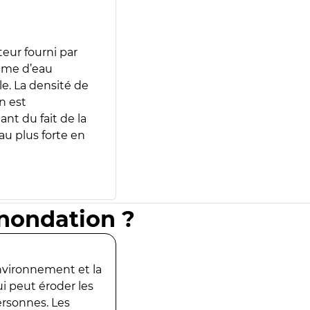
teur fourni par
lume d’eau
e. La densité de
n est
ant du fait de la
u plus forte en
inondation ?
environnement et la
ui peut éroder les
ersonnes. Les