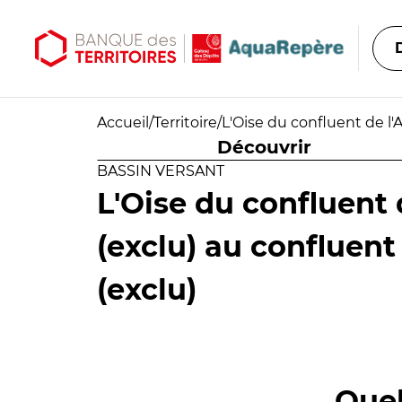
Aller au contenu principal
Aller au menu principal
Accueil
/
Territoire
/
L'Oise du confluent de l'A
Découvrir
BASSIN VERSANT
L'Oise du confluent d
(exclu) au confluent
(exclu)
Quel